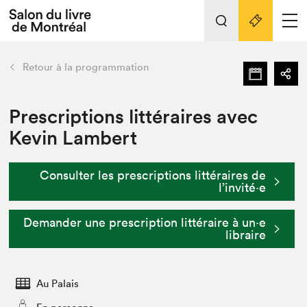
L'événement
Nos activités
retour
Retour à la programmation
Préparer sa visite au Salon
Liens pratiques
Prescriptions littéraires avec
Kevin Lambert
Préparer sa visite
Actualités
Consulter les prescriptions littéraires de
Salon au Palais
l’invité⋅e
SLM PRO
Salon dans la ville et en ligne
Demander une prescription littéraire à un⋅e
libraire
Projets partenaires
Espace exposant⋅e⋅s
Espace enseignant·e·s
Au Palais