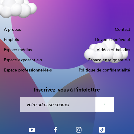
À propos
Contact
Emplois
Devenir bénévole!
Espace médias
Vidéos et balados
Espace exposant·e⋅s
Espace enseignant·e⋅s
Espace professionnel·le⋅s
Politique de confidentialité
Inscrivez-vous à l'infolettre