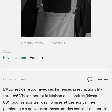
Crédits Photo - Julia Marois
Avec
Kevin Lambert,
Auteur·rice
Pour tou⋅te⋅s
Français
L’
ALQ
est de retour avec ses fameuses pre­scrip­tions lit­
téraires! Vis­itez-nous à la Mai­son des libraires (kiosque
801
) pour ren­con­tr­er des libraires et des écrivain·e·s
passionné·e·s qui vous pro­poseront des con­seils de lec­ture