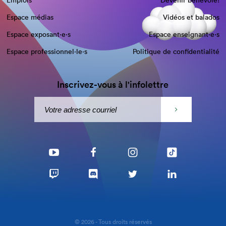
Emplois
Devenir bénévole!
Espace médias
Vidéos et balados
Espace exposant·e⋅s
Espace enseignant·e⋅s
Espace professionnel·le⋅s
Politique de confidentialité
Inscrivez-vous à l'infolettre
© 2026 - Tous droits réservés