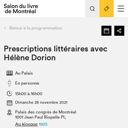
L'événement
Nos activités
retour
Retour à la programmation
Préparer sa visite au Salon
Liens pratiques
Prescriptions littéraires avec
Hélène Dorion
Préparer sa visite
Actualités
Au Palais
Salon au Palais
En personne
SLM PRO
Salon dans la ville et en ligne
15h00 à 16h00
Dimanche 28 novembre 2021
Projets partenaires
Espace exposant⋅e⋅s
Palais des congrès de Montréal
1001 Jean Paul Riopelle Pl,
Espace enseignant·e·s
Au kiosque
1925