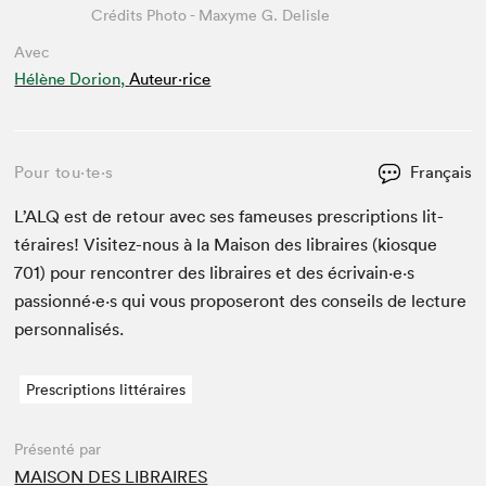
Crédits Photo - Maxyme G. Delisle
Avec
Hélène Dorion,
Auteur·rice
Pour tou⋅te⋅s
Français
L’
ALQ
est de retour avec ses fameuses pre­scrip­tions lit­
téraires! Vis­itez-nous à la Mai­son des libraires (kiosque
701
) pour ren­con­tr­er des libraires et des écrivain·e·s
passionné·e·s qui vous pro­poseront des con­seils de lec­ture
personnalisés.
Prescriptions littéraires
Présenté par
MAISON DES LIBRAIRES