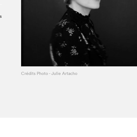
À propos du Salon
Liste des exposant·e·s
s
Liste des auteur·rice·s
Crédits Photo - Julie Artacho