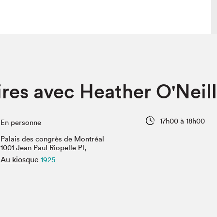
lais
Salon dans la ville et en ligne
aires avec Heather O'Neill
tion
Programmation dans la ville
colaires Hydro-Québec
Programmation en ligne
Vidéos et balados
17h00 à 18h00
En personne
xposant·e·s
Palais des congrès de Montréal
teur·rice·s
1001 Jean Paul Riopelle Pl,
Au kiosque
1925