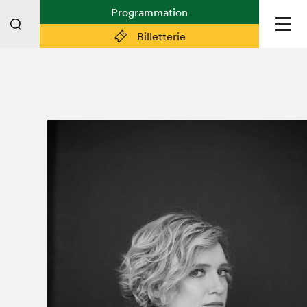
Programmation
Billetterie
Liens pratiques
Plan du Salon
Préparer sa visite
Partenaires
Espace médias
Espace exposant·e·s
Espace enseignant·e·s
Espace participant⋅e⋅s
Espace Salon dans la ville
Espace bénévoles
Devenir bénévole