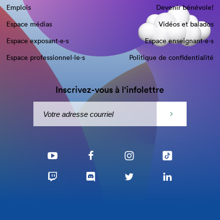
Emplois
Devenir bénévole!
Espace médias
Vidéos et balados
Espace exposant·e⋅s
Espace enseignant·e⋅s
Espace professionnel·le⋅s
Politique de confidentialité
Inscrivez-vous à l'infolettre