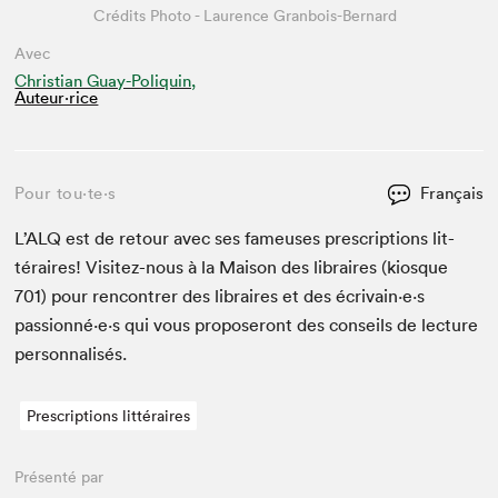
Crédits Photo - Laurence Granbois-Bernard
Avec
Christian Guay-Poliquin,
Auteur·rice
Pour tou⋅te⋅s
Français
L’
ALQ
est de retour avec ses fameuses pre­scrip­tions lit­
téraires! Vis­itez-nous à la Mai­son des libraires (kiosque
701
) pour ren­con­tr­er des libraires et des écrivain·e·s
passionné·e·s qui vous pro­poseront des con­seils de lec­ture
personnalisés.
Prescriptions littéraires
Présenté par