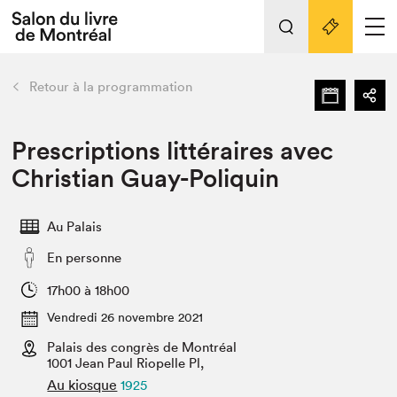
L'événement
Nos activités
retour
Retour à la programmation
Préparer sa visite au Salon
Liens pratiques
Prescriptions littéraires avec
Christian Guay-Poliquin
Préparer sa visite
Actualités
Au Palais
Salon au Palais
En personne
SLM PRO
Salon dans la ville et en ligne
17h00 à 18h00
Vendredi 26 novembre 2021
Projets partenaires
Espace exposant⋅e⋅s
Palais des congrès de Montréal
1001 Jean Paul Riopelle Pl,
Espace enseignant·e·s
Au kiosque
1925