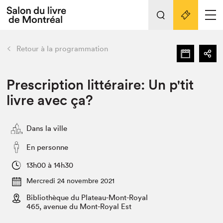
L'événement
Nos activités
retour
Retour à la programmation
Préparer sa visite au Salon
Liens pratiques
Prescription littéraire: Un p'tit
livre avec ça?
Préparer sa visite
Actualités
Dans la ville
Salon au Palais
SLM PRO
En personne
Salon dans la ville et en ligne
13h00 à 14h30
Projets partenaires
Mercredi 24 novembre 2021
Espace exposant⋅e⋅s
Bibliothèque du Plateau-Mont-Royal
Espace enseignant·e·s
465, avenue du Mont-Royal Est