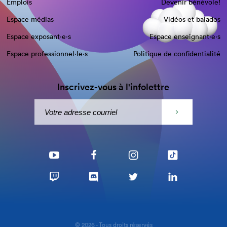
Emplois
Devenir bénévole!
Espace médias
Vidéos et balados
Espace exposant·e⋅s
Espace enseignant·e⋅s
Espace professionnel·le⋅s
Politique de confidentialité
Inscrivez-vous à l'infolettre
© 2026 - Tous droits réservés