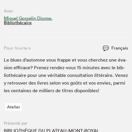
Avec
Miguel Gosselin Dionne,
Bibliothécaire
Pour tou⋅te⋅s
Français
Le blues d’automne vous frappe et vous cherchez une éva­
sion effi­cace? Prenez ren­dez-vous
15
min­utes avec le bib­
lio­thé­caire pour une véri­ta­ble con­sul­ta­tion lit­téraire. Venez
y retrou­ver des livres selon vos goûts et vos envies, par­mi
les cen­taines de mil­liers de titres disponibles!
Atelier
Présenté par
BIBLIOTHÈQUE DU PLATEAU-MONT-ROYAL