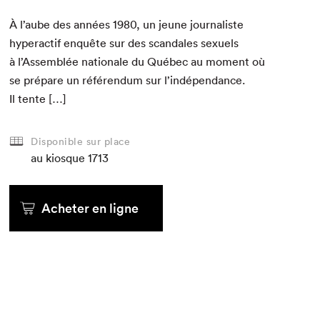
À l’aube des années
1980
, un jeune jour­nal­iste
hyper­ac­t­if enquête sur des scan­dales sex­uels
à l’Assemblée nationale du Québec au moment où
se pré­pare un référen­dum sur l’indépendance.
Il tente […]
Disponible sur place
au kiosque
1713
Acheter en ligne