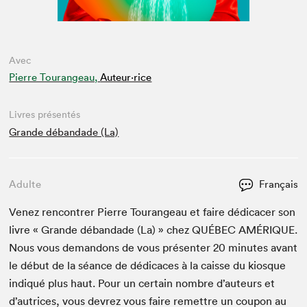
Avec
Pierre Tourangeau,
Auteur·rice
Livres présentés
Grande débandade (La)
Adulte
Français
Venez ren­con­tr­er Pierre Tourangeau et faire dédi­cac­er son
livre « Grande déban­dade (La) » chez
QUÉBEC
AMÉRIQUE
.
Nous vous deman­dons de vous présen­ter
20
min­utes avant
le début de la séance de dédi­caces à la caisse du kiosque
indiqué plus haut. Pour un cer­tain nom­bre d’auteurs et
d’autrices, vous devrez vous faire remet­tre un coupon au