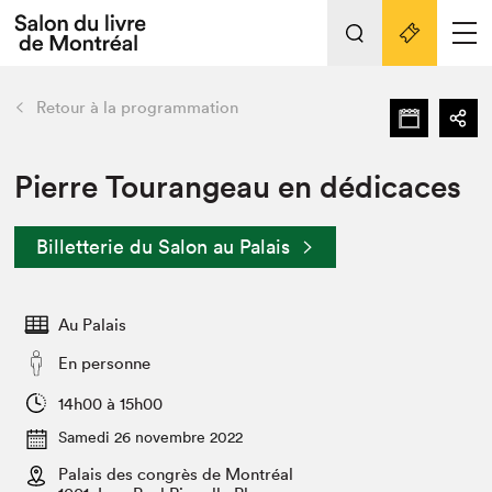
L'événement
Nos activités
retour
Retour à la programmation
Préparer sa visite au Salon
Liens pratiques
Pierre Tourangeau en dédicaces
Préparer sa visite
Billetterie du Salon au Palais
Actualités
Salon au Palais
Au Palais
SLM PRO
Salon dans la ville et en ligne
En personne
Projets partenaires
14h00 à 15h00
Espace exposant⋅e⋅s
Samedi 26 novembre 2022
Espace enseignant·e·s
Palais des congrès de Montréal