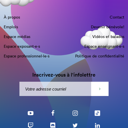
À propos
Contact
Emplois
Devenir bénévole!
Espace médias
Vidéos et balados
Espace exposant·e⋅s
Espace enseignant·e⋅s
Espace professionnel·le⋅s
Politique de confidentialité
Inscrivez-vous à l'infolettre