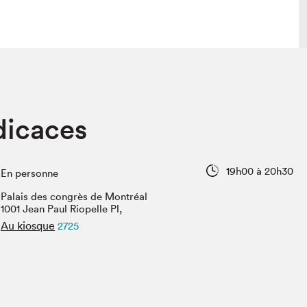
lais
Salon dans la ville et en ligne
dicaces
tion
Programmation dans la ville
colaires Hydro-Québec
Programmation en ligne
Vidéos et balados
19h00 à 20h30
En personne
xposant·e·s
Palais des congrès de Montréal
teur·rice·s
1001 Jean Paul Riopelle Pl,
Au kiosque
2725