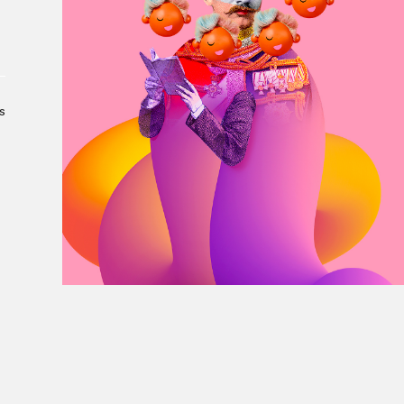
À propos du Salon
Liste des exposant·e·s
Liste des auteur·rice·s
s