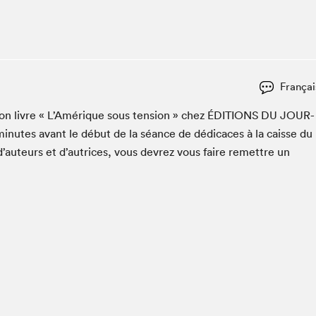
Espace ado | Lis-moi MTL
Espace des tout-petits
Espace Radio-Canada
La cabane à culture
Françai
La Maison des libraires
Le Salon dans ta classe
 son livre « L’Amérique sous ten­sion » chez
ÉDI­TIONS
DU
JOUR­
in­utes avant le début de la séance de dédi­caces à la caisse du
Liseur Public
d’auteurs et d’autrices, vous devrez vous faire remet­tre un
Matinées scolaires Hydro-Québec
Narra
Vitrine du Festival littéraire international Metropolis
bleu au SLM