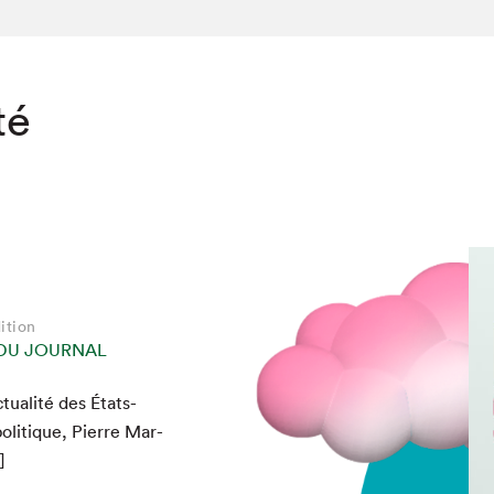
té
ition
 DU JOURNAL
u­al­ité des États-
oli­tique, Pierre Mar­
]