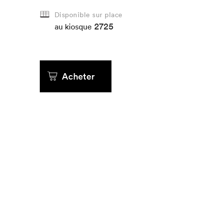
Disponible sur place
Que cher
2725
au kiosque
Acheter