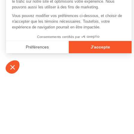
À propos
Contact
Emplois
Devenir bénévo
Espace médias
Vidéos et balad