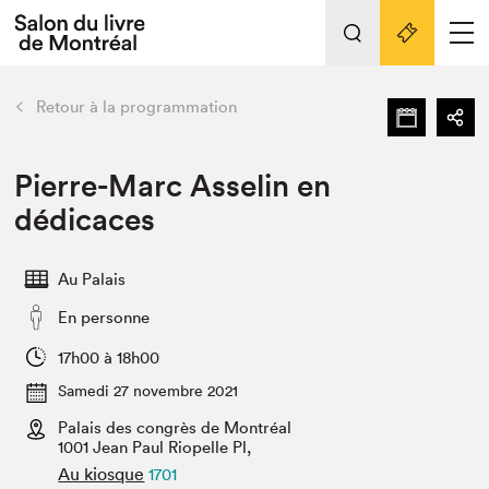
L'événement
Nos activités
retour
Retour à la programmation
Préparer sa visite au Salon
Liens pratiques
Pierre-Marc Asselin en
dédicaces
Préparer sa visite
Actualités
Au Palais
Salon au Palais
En personne
SLM PRO
Salon dans la ville et en ligne
17h00 à 18h00
Samedi 27 novembre 2021
Projets partenaires
Espace exposant⋅e⋅s
Palais des congrès de Montréal
1001 Jean Paul Riopelle Pl,
Espace enseignant·e·s
Au kiosque
1701