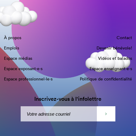
À propos
Contact
Emplois
Devenir bénévole!
Espace médias
Vidéos et balados
Espace exposant·e⋅s
Espace enseignant·e⋅s
Espace professionnel·le⋅s
Politique de confidentialité
Inscrivez-vous à l'infolettre