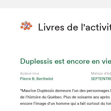
Livres de l'activi
Duplessis est encore en vi
Auteur·rice
Maison d'éd
Pierre B. Berthelot
SEPTENTR
“
Mau­rice Dup­lessis demeure l’un des per­son­nages le
Que cher
de l’his­toire du Québec. Plus de soix­ante ans après 
encore l’im­age d’un homme qui a fait surtout du to