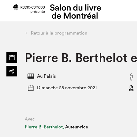
Retour à la programmation
Préparer sa visite
Salon au Pa
Pierre B. Berthelot 
Horaires et tarifs
Programma
Plan du Salon
Matinées s
Se rendre au Salon
SLM PRO
Au Palais
Accessibilité
Liste des e
Dimanche 28 novembre 2021
Restauration
Liste des au
Code de conduite
Avec
Projets partenaires
Pierre B. Berthelot,
Auteur·rice