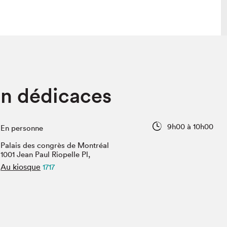
lais
Salon dans la ville et en ligne
en dédicaces
tion
Programmation dans la ville
colaires Hydro-Québec
Programmation en ligne
Vidéos et balados
9h00 à 10h00
En personne
xposant·e·s
Palais des congrès de Montréal
teur·rice·s
1001 Jean Paul Riopelle Pl,
Au kiosque
1717