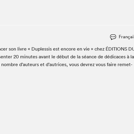
Espace ado | Lis-moi MTL
Espace des tout-petits
Espace Radio-Canada
La cabane à culture
Françai
La Maison des libraires
Le Salon dans ta classe
cac­er son livre « Dup­lessis est encore en vie » chez
ÉDI­TIONS
D
en­ter
20
min­utes avant le début de la séance de dédi­caces à la
Liseur Public
n nom­bre d’auteurs et d’autrices, vous devrez vous faire remet­
Matinées scolaires Hydro-Québec
Narra
Vitrine du Festival littéraire international Metropolis
bleu au SLM