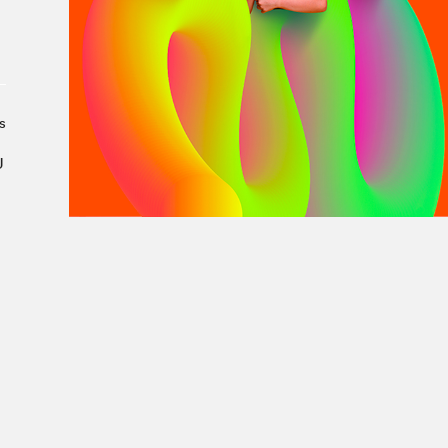
À propos du Salon
Liste des exposant·e·s
Liste des auteur·rice·s
s
U