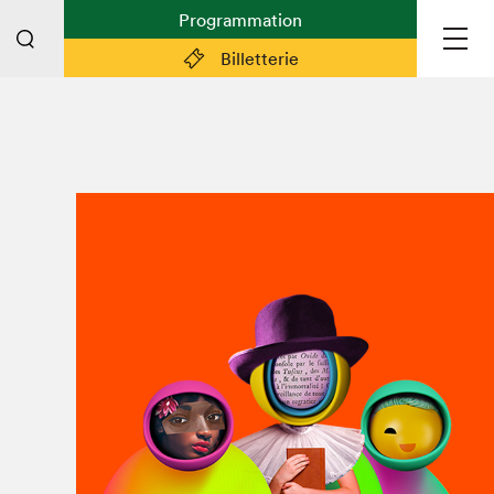
Programmation
Billetterie
Liens pratiques
Plan du Salon
Préparer sa visite
Partenaires
Espace médias
Espace exposant·e·s
Espace enseignant·e·s
Espace participant⋅e⋅s
Espace Salon dans la ville
Espace bénévoles
Devenir bénévole