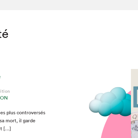
té
e
ition
ION
s plus con­tro­ver­sés
chez-vous?
sa mort, il garde
rt […]