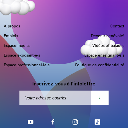
À propos
Contact
Emplois
Devenir bénévole!
Espace médias
Vidéos et balados
Espace exposant·e⋅s
Espace enseignant·e⋅s
Espace professionnel·le⋅s
Politique de confidentialité
Inscrivez-vous à l'infolettre