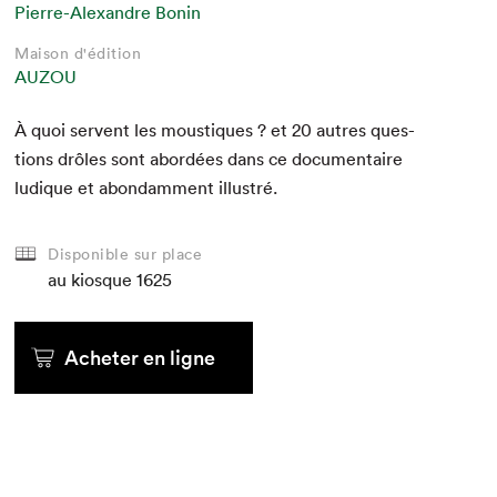
Pierre-Alexandre Bonin
Maison d'édition
AUZOU
À quoi ser­vent les mous­tiques ? et
20
autres ques­
tions drôles sont abor­dées dans ce doc­u­men­taire
ludique et abon­dam­ment illustré.
Disponible sur place
au kiosque
1625
Acheter en ligne