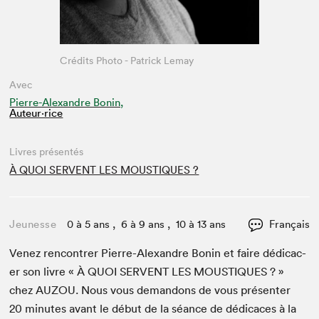
Crédits Photo - Patrick Lemay
Avec
Pierre-Alexandre Bonin,
Auteur·rice
Livres présentés
À QUOI SERVENT LES MOUSTIQUES ?
Jeunesse
0 à 5 ans , 6 à 9 ans , 10 à 13 ans
Français
Venez ren­con­tr­er Pierre-Alexan­dre Bonin et faire dédi­cac­
er son livre « À
QUOI
SER­VENT
LES
MOUS­TIQUES
? »
chez
AUZOU
. Nous vous deman­dons de vous présen­ter
20
min­utes avant le début de la séance de dédi­caces à la