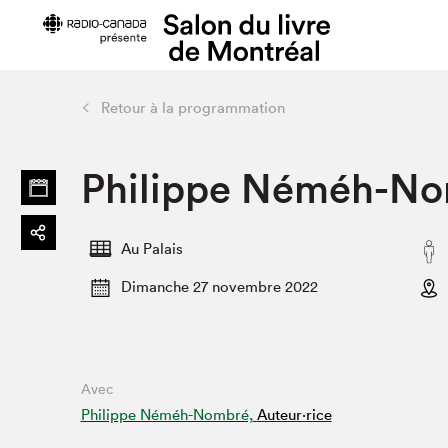
Retour à la programmation
Préparer sa visite
Salon au Pa
Philippe Néméh-No
Horaires et tarifs
Programma
Plan du Salon
Matinées s
Se rendre au Salon
SLM PRO
Au Palais
Accessibilité
Liste des e
Dimanche 27 novembre 2022
Restauration
Liste des au
Code de conduite
Avec
Projets partenaires
Philippe Néméh-Nombré,
Auteur·rice