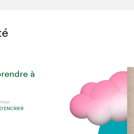
té
prendre à
ition
D'ENCRIER