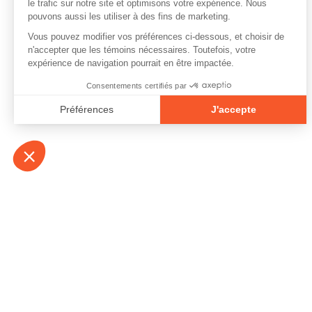
À propos
Contact
Emplois
Devenir bénévo
Espace médias
Vidéos et balad