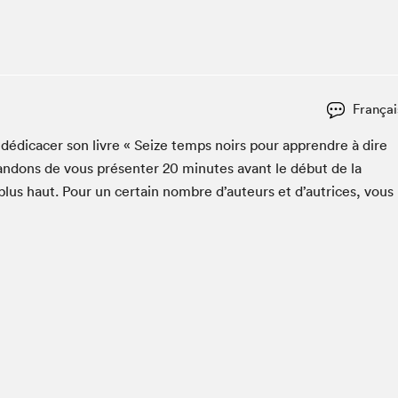
Espace ado | Lis-moi MTL
Espace des tout-petits
Espace Radio-Canada
La cabane à culture
Françai
La Maison des libraires
Le Salon dans ta classe
édi­cac­er son livre « Seize temps noirs pour appren­dre à dire
­dons de vous présen­ter
20
min­utes avant le début de la
Liseur Public
lus haut. Pour un cer­tain nom­bre d’auteurs et d’autrices, vous
Matinées scolaires Hydro-Québec
Narra
Vitrine du Festival littéraire international Metropolis
bleu au SLM