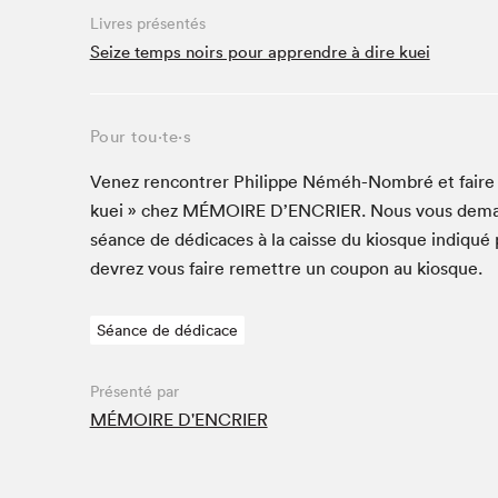
Café La Presse
Livres présentés
Espace Côte-des-Neiges
Seize temps noirs pour apprendre à dire kuei
Espace jeunesse présenté par Desjardins
Espace Zines
Pour tou⋅te⋅s
La lecture en cadeau
Le grand jeu de lecture à voix haute du Salon du livre
Venez ren­con­tr­er Philippe Néméh-Nom­bré et faire d
de Montréal
kuei » chez
MÉMOIRE
D’EN­CRIER. Nous vous deman
Lettres québécoises au Salon
séance de dédi­caces à la caisse du kiosque indiqué p
Louisiane enracinée et branchée
devrez vous faire remet­tre un coupon au kiosque.
Mur des illustrateur·rice·s
SLM PRO
Séance de dédicace
Zone Manga
Présenté par
MÉMOIRE D'ENCRIER