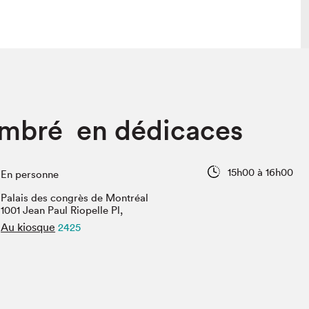
lais
Salon dans la ville et en ligne
mbré en dédicaces
tion
Programmation dans la ville
colaires Hydro-Québec
Programmation en ligne
Vidéos et balados
15h00 à 16h00
En personne
xposant·e·s
Palais des congrès de Montréal
teur·rice·s
1001 Jean Paul Riopelle Pl,
Au kiosque
2425