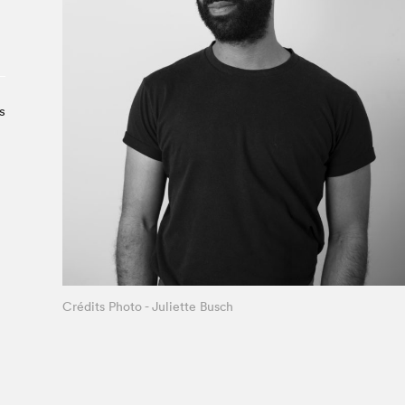
À propos du Salon
Liste des exposant·e·s
Liste des auteur·rice·s
s
Crédits Photo - Juliette Busch