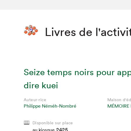
Livres de l'activi
Seize temps noirs pour ap
dire kuei
Auteur·rice
Maison d'éd
Philippe Néméh-Nombré
MÉMOIRE 
Disponible sur place
2425
au kiosque