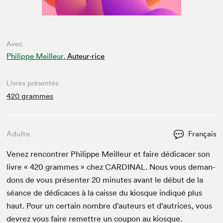
Avec
Philippe Meilleur,
Auteur·rice
Livres présentés
420 grammes
Adulte
Français
Venez ren­con­tr­er Philippe Meilleur et faire dédi­cac­er son
livre «
420
grammes » chez
CAR­DI­NAL
. Nous vous deman­
dons de vous présen­ter
20
min­utes avant le début de la
séance de dédi­caces à la caisse du kiosque indiqué plus
haut. Pour un cer­tain nom­bre d’auteurs et d’autrices, vous
devrez vous faire remet­tre un coupon au kiosque.