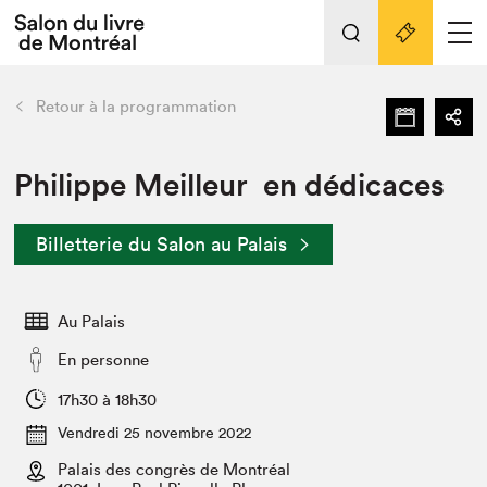
L'événement
Nos activités
retour
Retour à la programmation
Préparer sa visite au Salon
Liens pratiques
Philippe Meilleur en dédicaces
Préparer sa visite
Billetterie du Salon au Palais
Actualités
Salon au Palais
Au Palais
SLM PRO
Salon dans la ville et en ligne
En personne
Projets partenaires
17h30 à 18h30
Espace exposant⋅e⋅s
Vendredi 25 novembre 2022
Espace enseignant·e·s
Palais des congrès de Montréal