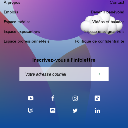
À propos
Contact
Emplois
Devenir bénévole!
Espace médias
Vidéos et balados
Espace exposant·e⋅s
Espace enseignant·e⋅s
Espace professionnel·le⋅s
Politique de confidentialité
Inscrivez-vous à l'infolettre