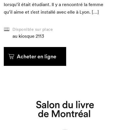
lorsqu’il était étu­di­ant. Il y a ren­con­tré la femme
qu’il aime et s’est instal­lé avec elle à Lyon. […]
Disponible sur place
au kiosque
2113
Acheter en ligne
Que cherchez-vous?