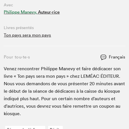
Avec
Philippe Manevy,
Auteur·rice
Livres présentés
Ton pays sera mon pays
Pour tou⋅te⋅s
Français
Venez ren­con­tr­er Philippe Manevy et faire dédi­cac­er son
livre « Ton pays sera mon pays » chez
LEMÉAC
ÉDI­TEUR
.
Nous vous deman­dons de vous présen­ter
20
min­utes avant
le début de la séance de dédi­caces à la caisse du kiosque
indiqué plus haut. Pour un cer­tain nom­bre d’auteurs et
d’autrices, vous devrez vous faire remet­tre un coupon au
kiosque.