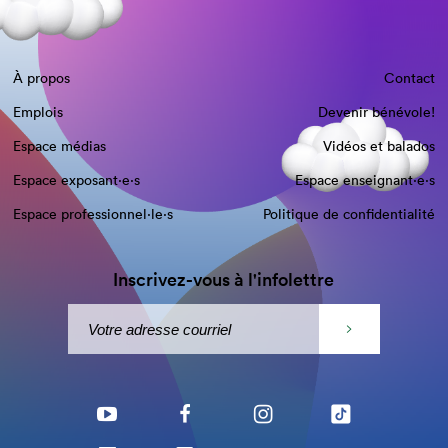
À propos
Contact
Emplois
Devenir bénévole!
Espace médias
Vidéos et balados
Espace exposant·e⋅s
Espace enseignant·e⋅s
Espace professionnel·le⋅s
Politique de confidentialité
Inscrivez-vous à l'infolettre