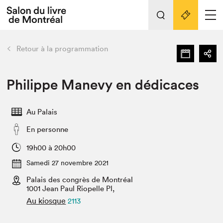
L'événement
Nos activités
retour
Retour à la programmation
Préparer sa visite au Salon
Liens pratiques
Philippe Manevy en dédicaces
Préparer sa visite
Au Palais
Actualités
En personne
Salon au Palais
SLM PRO
19h00 à 20h00
Salon dans la ville et en ligne
Samedi 27 novembre 2021
Palais des congrès de Montréal
Projets partenaires
Espace exposant⋅e⋅s
1001 Jean Paul Riopelle Pl,
Au kiosque
2113
Espace enseignant·e·s