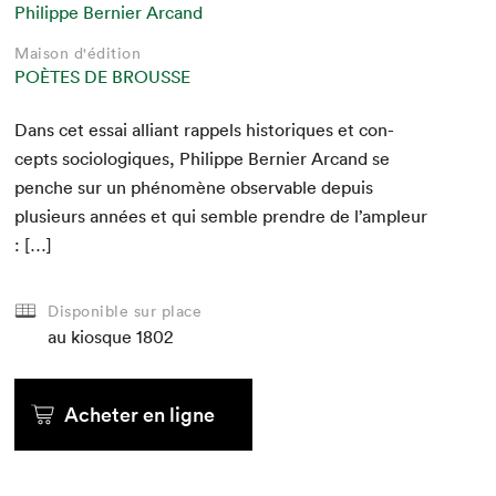
Philippe Bernier Arcand
Maison d'édition
POÈTES DE BROUSSE
Dans cet essai alliant rap­pels his­toriques et con­
cepts soci­ologiques, Philippe Bernier Arcand se
penche sur un phénomène observ­able depuis
plusieurs années et qui sem­ble pren­dre de l’ampleur
: […]
Disponible sur place
au kiosque
1802
Acheter en ligne