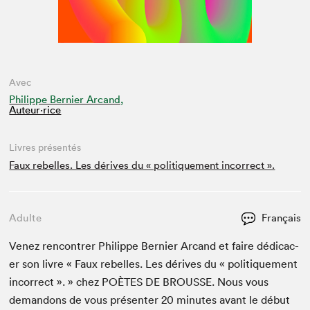
Avec
Philippe Bernier Arcand,
Auteur·rice
Livres présentés
Faux rebelles. Les dérives du « politiquement incorrect ».
Adulte
Français
Venez ren­con­tr­er Philippe Bernier Arcand et faire dédi­cac­
er son livre « Faux rebelles. Les dérives du « poli­tique­ment
incor­rect ». » chez
POÈTES
DE
BROUSSE
. Nous vous
deman­dons de vous présen­ter
20
min­utes avant le début