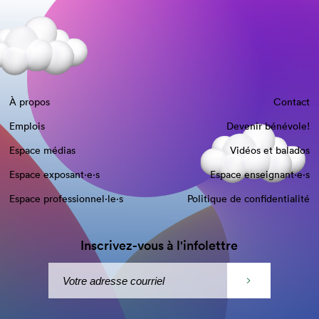
À propos
Contact
Emplois
Devenir bénévole!
Espace médias
Vidéos et balados
Espace exposant·e⋅s
Espace enseignant·e⋅s
Espace professionnel·le⋅s
Politique de confidentialité
Inscrivez-vous à l'infolettre