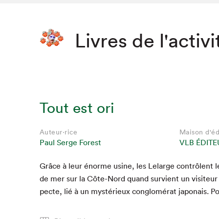
Livres de l'activi
Tout est ori
Auteur·rice
Maison d'éd
Paul Serge Forest
VLB ÉDITE
Grâce à leur énorme usine, les Lelarge con­trô­lent 
Que cher
de mer sur la Côte-Nord quand survient un vis­i­teur 
pecte, lié à un mys­térieux con­glomérat japon­ais. P