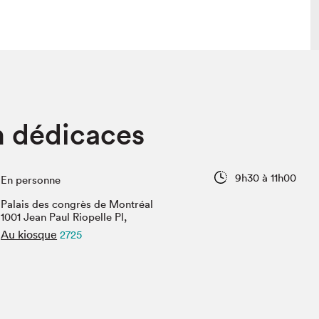
lais
Salon dans la ville et en ligne
n dédicaces
tion
Programmation dans la ville
colaires Hydro-Québec
Programmation en ligne
Vidéos et balados
9h30 à 11h00
En personne
xposant·e·s
Palais des congrès de Montréal
teur·rice·s
1001 Jean Paul Riopelle Pl,
Au kiosque
2725