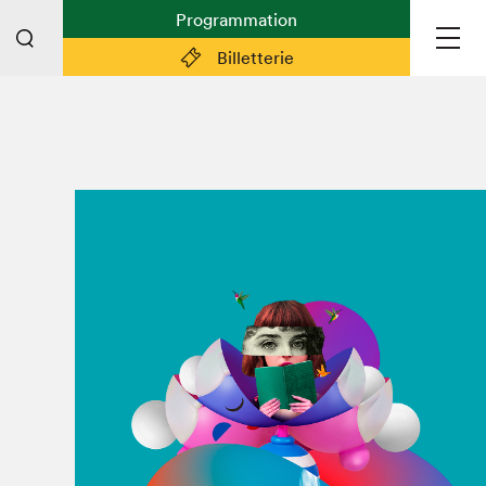
Programmation
Billetterie
Liens pratiques
Plan du Salon
Préparer sa visite
Partenaires
Espace médias
Espace exposant·e·s
Espace enseignant·e·s
Espace participant⋅e⋅s
Espace Salon dans la ville
Espace bénévoles
Devenir bénévole