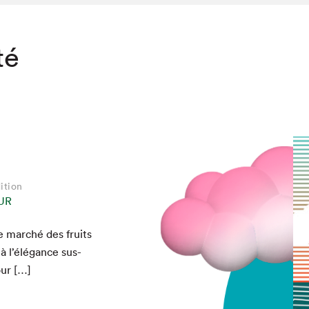
té
ition
UR
le marché des fruits
chez-vous?
à l’élégance sus­
our […]