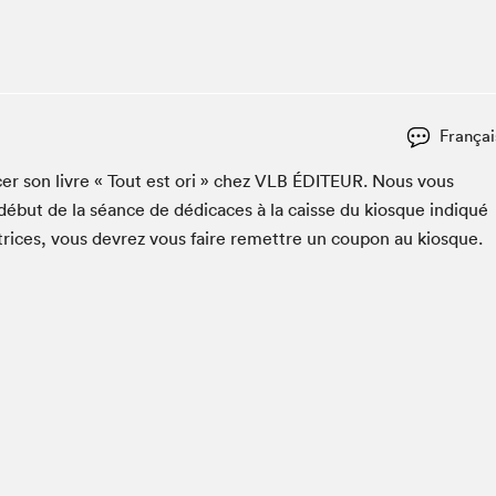
Espace ado | Lis-moi MTL
Espace des tout-petits
Espace Radio-Canada
La cabane à culture
Françai
La Maison des libraires
Le Salon dans ta classe
c­er son livre « Tout est ori » chez
VLB
ÉDI­TEUR
. Nous vous
début de la séance de dédi­caces à la caisse du kiosque indiqué
Liseur Public
utrices, vous devrez vous faire remet­tre un coupon au kiosque.
Matinées scolaires Hydro-Québec
Narra
Vitrine du Festival littéraire international Metropolis
bleu au SLM