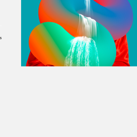
À propos du Salon
Liste des exposant·e·s
Liste des auteur·rice·s
s