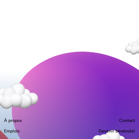
À propos
Contact
Emplois
Devenir bénévole!