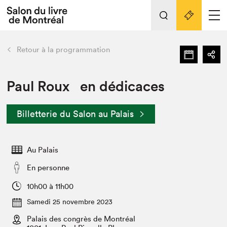
L'événement
Nos activités
retour
Retour à la programmation
Préparer sa visite au Salon
Liens pratiques
Paul Roux en dédicaces
Préparer sa visite
Billetterie du Salon au Palais
Actualités
Salon au Palais
Au Palais
SLM PRO
Salon dans la ville et en ligne
En personne
Projets partenaires
10h00 à 11h00
Espace exposant⋅e⋅s
Samedi 25 novembre 2023
Espace enseignant·e·s
Palais des congrès de Montréal