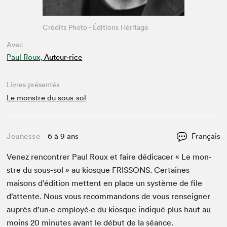
Crédits Photo - Éditions Héritage
Avec
Paul Roux,
Auteur·rice
Livres présentés
Le monstre du sous-sol
Jeunesse
6 à 9 ans
Français
Venez ren­con­tr­er Paul Roux et faire dédi­cac­er « Le mon­
stre du sous-sol » au kiosque
FRIS­SONS
. Cer­taines
maisons d’édi­tion met­tent en place un sys­tème de file
d’at­tente. Nous vous recom­man­dons de vous ren­seign­er
auprès d’un·e employé·e du kiosque indiqué plus haut au
moins
20
min­utes avant le début de la séance.