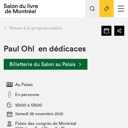
L'événement
Nos activités
retour
Retour à la programmation
Préparer sa visite au Salon
Liens pratiques
Paul Ohl en dédicaces
Préparer sa visite
Billetterie du Salon au Palais
Actualités
Salon au Palais
Au Palais
SLM PRO
Salon dans la ville et en ligne
En personne
Projets partenaires
12h00 à 13h00
Espace exposant⋅e⋅s
Samedi 26 novembre 2022
Espace enseignant·e·s
Palais des congrès de Montréal