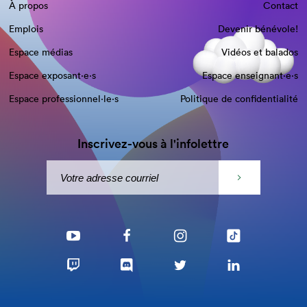
À propos
Contact
Emplois
Devenir bénévole!
Espace médias
Vidéos et balados
Espace exposant·e⋅s
Espace enseignant·e⋅s
Espace professionnel·le⋅s
Politique de confidentialité
Inscrivez-vous à l'infolettre