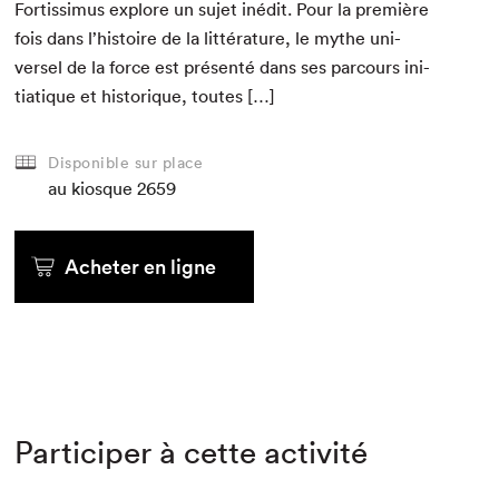
For­tis­simus explore un sujet inédit. Pour la pre­mière
fois dans l’histoire de la lit­téra­ture, le mythe uni­
versel de la force est présen­té dans ses par­cours ini­
ti­a­tique et his­torique, toutes […]
Disponible sur place
au kiosque
2659
Acheter en ligne
Participer à cette activité