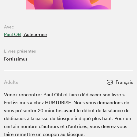
Avec
Paul Ohl,
Auteur·rice
Livres présentés
Fortissimus
Adulte
Français
Venez ren­con­tr­er Paul Ohl et faire dédi­cac­er son livre «
For­tis­simus » chez
HUR­TUBISE
. Nous vous deman­dons de
vous présen­ter
20
min­utes avant le début de la séance de
dédi­caces à la caisse du kiosque indiqué plus haut. Pour un
cer­tain nom­bre d’auteurs et d’autrices, vous devrez vous
faire remet­tre un coupon au kiosque.