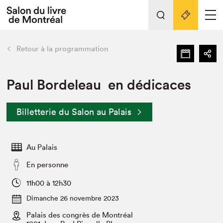
L'événement
Nos activités
retour
Retour à la programmation
Préparer sa visite au Salon
Liens pratiques
Paul Bordeleau en dédicaces
Préparer sa visite
Billetterie du Salon au Palais
Actualités
Salon au Palais
Au Palais
SLM PRO
Salon dans la ville et en ligne
En personne
Projets partenaires
11h00 à 12h30
Espace exposant⋅e⋅s
Dimanche 26 novembre 2023
Espace enseignant·e·s
Palais des congrès de Montréal