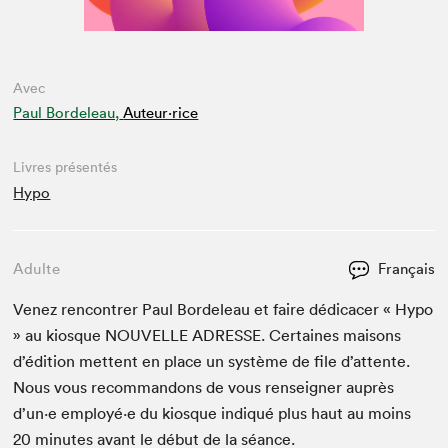
Avec
Paul Bordeleau,
Auteur·rice
Livres présentés
Hypo
Adulte
Français
Venez ren­con­tr­er Paul Bor­de­leau et faire dédi­cac­er « Hypo
» au kiosque
NOU­VELLE
ADRESSE
. Cer­taines maisons
d’édi­tion met­tent en place un sys­tème de file d’at­tente.
Nous vous recom­man­dons de vous ren­seign­er auprès
d’un·e employé·e du kiosque indiqué plus haut au moins
20
min­utes avant le début de la séance.