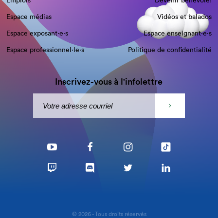
Emplois
Devenir bénévole!
Espace médias
Vidéos et balados
Espace exposant·e⋅s
Espace enseignant·e⋅s
Espace professionnel·le⋅s
Politique de confidentialité
Inscrivez-vous à l'infolettre
© 2026 - Tous droits réservés