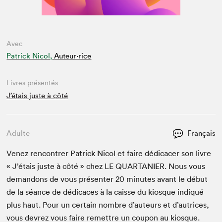
Avec
Patrick Nicol,
Auteur·rice
Livres présentés
J’étais juste à côté
Adulte
Français
Venez ren­con­tr­er Patrick Nicol et faire dédi­cac­er son livre
« J’étais juste à côté » chez
LE
QUAR­TANIER
. Nous vous
deman­dons de vous présen­ter
20
min­utes avant le début
de la séance de dédi­caces à la caisse du kiosque indiqué
plus haut. Pour un cer­tain nom­bre d’auteurs et d’autrices,
vous devrez vous faire remet­tre un coupon au kiosque.