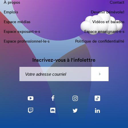
À propos
Contact
Emplois
Devenir bénévole!
Espace médias
Vidéos et balados
Espace exposant·e⋅s
Espace enseignant·e⋅s
Espace professionnel·le⋅s
Politique de confidentialité
Inscrivez-vous à l'infolettre