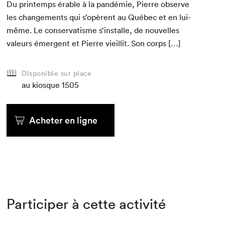
Du print­emps érable à la pandémie, Pierre observe
les change­ments qui s’opèrent au Québec et en lui-
même. Le con­ser­vatisme s’installe, de nou­velles
valeurs émer­gent et Pierre vieil­lit. Son corps […]
Disponible sur place
au kiosque
1505
Acheter en ligne
Participer à cette activité