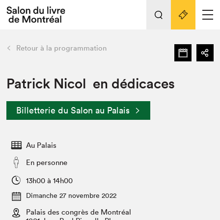
L'événement
Nos activités
retour
Retour à la programmation
Préparer sa visite au Salon
Liens pratiques
Patrick Nicol en dédicaces
Préparer sa visite
Billetterie du Salon au Palais
Actualités
Salon au Palais
Au Palais
SLM PRO
Salon dans la ville et en ligne
En personne
Projets partenaires
13h00 à 14h00
Espace exposant⋅e⋅s
Dimanche 27 novembre 2022
Espace enseignant·e·s
Palais des congrès de Montréal