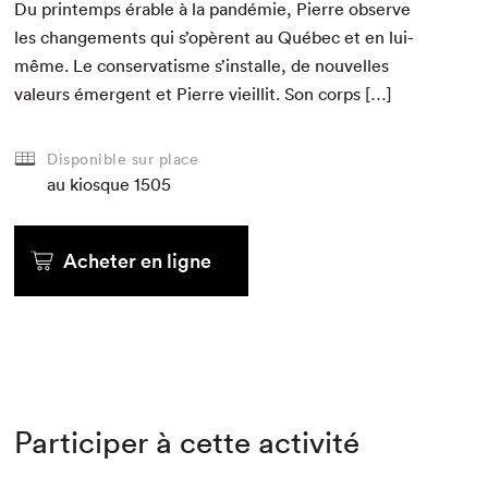
Du print­emps érable à la pandémie, Pierre observe
les change­ments qui s’opèrent au Québec et en lui-
même. Le con­ser­vatisme s’installe, de nou­velles
valeurs émer­gent et Pierre vieil­lit. Son corps […]
Disponible sur place
au kiosque
1505
Acheter en ligne
Participer à cette activité