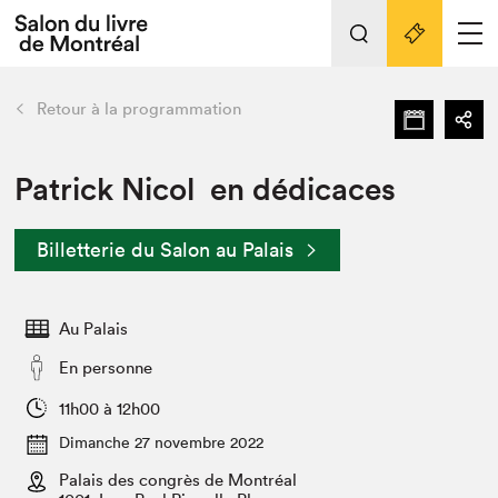
L'événement
Nos activités
retour
Retour à la programmation
Préparer sa visite au Salon
Liens pratiques
Patrick Nicol en dédicaces
Préparer sa visite
Billetterie du Salon au Palais
Actualités
Salon au Palais
Au Palais
SLM PRO
Salon dans la ville et en ligne
En personne
Projets partenaires
11h00 à 12h00
Espace exposant⋅e⋅s
Dimanche 27 novembre 2022
Espace enseignant·e·s
Palais des congrès de Montréal