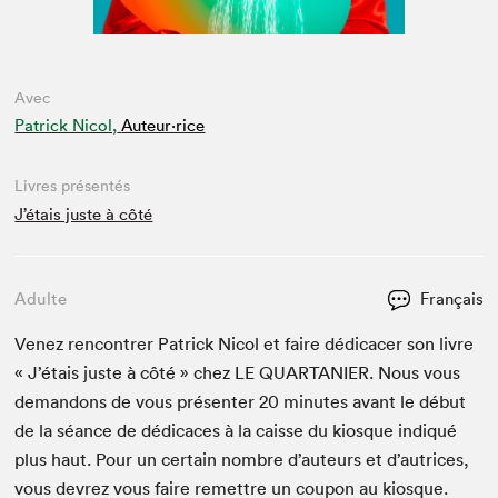
Avec
Patrick Nicol,
Auteur·rice
Livres présentés
J’étais juste à côté
Adulte
Français
Venez ren­con­tr­er Patrick Nicol et faire dédi­cac­er son livre
« J’étais juste à côté » chez
LE
QUAR­TANIER
. Nous vous
deman­dons de vous présen­ter
20
min­utes avant le début
de la séance de dédi­caces à la caisse du kiosque indiqué
plus haut. Pour un cer­tain nom­bre d’auteurs et d’autrices,
vous devrez vous faire remet­tre un coupon au kiosque.