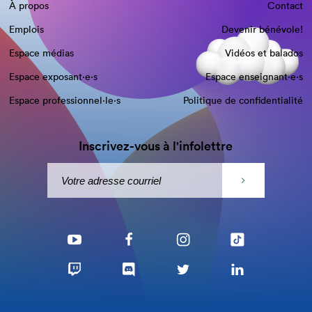
À propos
Contact
Emplois
Devenir bénévole!
Espace médias
Vidéos et balados
Espace exposant·e⋅s
Espace enseignant·e⋅s
Espace professionnel·le⋅s
Politique de confidentialité
Inscrivez-vous à l'infolettre