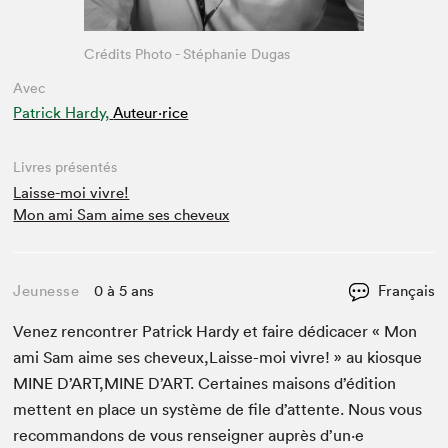
Crédits Photo - Stéphanie Dugas
Avec
Patrick Hardy,
Auteur·rice
Livres présentés
Laisse-moi vivre!
Mon ami Sam aime ses cheveux
Jeunesse
0 à 5 ans
Français
Venez ren­con­tr­er Patrick Hardy et faire dédi­cac­er « Mon
ami Sam aime ses cheveux,Laisse-moi vivre! » au kiosque
MINE
D’
ART
,
MINE
D’
ART
. Cer­taines maisons d’édi­tion
met­tent en place un sys­tème de file d’at­tente. Nous vous
recom­man­dons de vous ren­seign­er auprès d’un·e