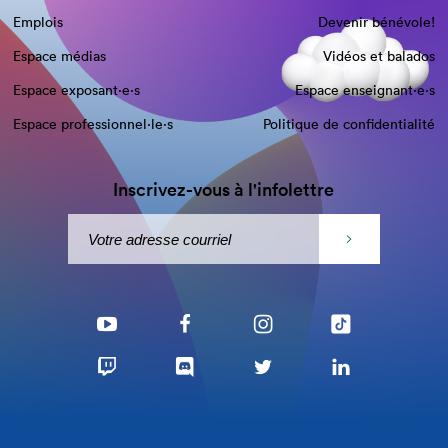
Emplois
Devenir bénévole!
Espace médias
Vidéos et balados
Espace exposant·e⋅s
Espace enseignant·e⋅s
Espace professionnel·le⋅s
Politique de confidentialité
Inscrivez-vous à l'infolettre