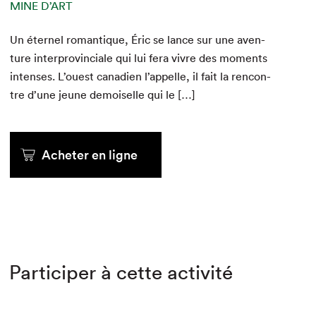
MINE D’ART
MINE D’ART
MINE D’ART
MINE D’ART
MINE D’ART
MINE D’ART
Un éter­nel roman­tique, Éric se lance sur une aven­
ture inter­provin­ciale qui lui fera vivre des moments
au kiosque
au kiosque
au kiosque
intens­es. L’ouest cana­di­en l’appelle, il fait la ren­con­
tre d’une jeune demoi­selle qui le […]
Acheter en ligne
Acheter en ligne
Acheter en ligne
Acheter en ligne
Acheter en ligne
Acheter en ligne
Participer à cette activité