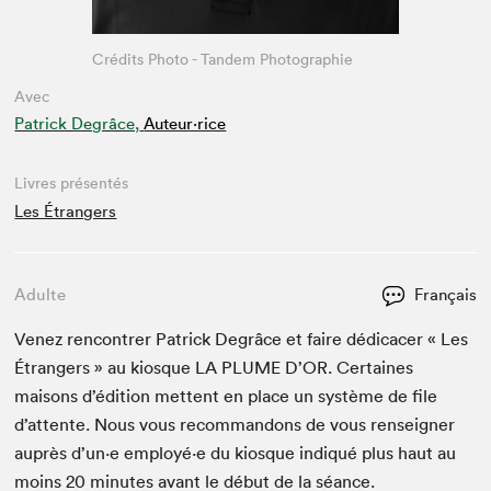
Crédits Photo - Tandem Photographie
Avec
Patrick Degrâce,
Auteur·rice
Livres présentés
Les Étrangers
Adulte
Français
Venez ren­con­tr­er Patrick Degrâce et faire dédi­cac­er « Les
Étrangers » au kiosque
LA
PLUME
D’OR. Cer­taines
maisons d’édi­tion met­tent en place un sys­tème de file
d’at­tente. Nous vous recom­man­dons de vous ren­seign­er
auprès d’un·e employé·e du kiosque indiqué plus haut au
moins
20
min­utes avant le début de la séance.