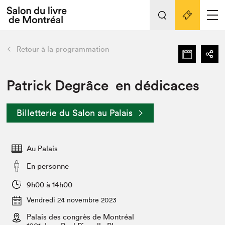
L'événement
Nos activités
retour
Retour à la programmation
Préparer sa visite au Salon
Liens pratiques
Patrick Degrâce en dédicaces
Préparer sa visite
Billetterie du Salon au Palais
Actualités
Salon au Palais
Au Palais
SLM PRO
Salon dans la ville et en ligne
En personne
Projets partenaires
9h00 à 14h00
Espace exposant⋅e⋅s
Vendredi 24 novembre 2023
Espace enseignant·e·s
Palais des congrès de Montréal