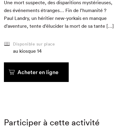
Une mort sus­pecte, des dis­pari­tions mys­térieuses,
des événe­ments étranges… Fin de l’humanité ?
Paul Landry, un héri­ti­er new-yorkais en manque
d’aventure, tente d’élucider la mort de sa tante […]
Disponible sur place
au kiosque
14
Acheter en ligne
Participer à cette activité