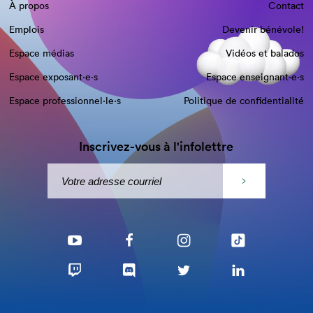
À propos
Contact
Emplois
Devenir bénévole!
Espace médias
Vidéos et balados
Espace exposant·e⋅s
Espace enseignant·e⋅s
Espace professionnel·le⋅s
Politique de confidentialité
Inscrivez-vous à l'infolettre