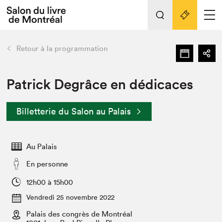
L'événement
Nos activités
retour
Retour à la programmation
Préparer sa visite au Salon
Liens pratiques
Patrick Degrâce en dédicaces
Préparer sa visite
Billetterie du Salon au Palais
Actualités
Salon au Palais
Au Palais
SLM PRO
Salon dans la ville et en ligne
En personne
Projets partenaires
12h00 à 15h00
Espace exposant⋅e⋅s
Vendredi 25 novembre 2022
Espace enseignant·e·s
Palais des congrès de Montréal