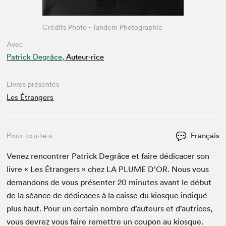
Crédits Photo - Tandem Photographie
Avec
Patrick Degrâce,
Auteur·rice
Livres présentés
Les Étrangers
Pour tou⋅te⋅s
Français
Venez ren­con­tr­er Patrick Degrâce et faire dédi­cac­er son
livre « Les Étrangers » chez
LA
PLUME
D’OR. Nous vous
deman­dons de vous présen­ter
20
min­utes avant le début
de la séance de dédi­caces à la caisse du kiosque indiqué
plus haut. Pour un cer­tain nom­bre d’auteurs et d’autrices,
vous devrez vous faire remet­tre un coupon au kiosque.