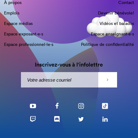
À propos
Contact
Emplois
Devenir bénévole!
Espace médias
Vidéos et balados
Espace exposant·e⋅s
Espace enseignant·e⋅s
Espace professionnel·le⋅s
Politique de confidentialité
Inscrivez-vous à l'infolettre