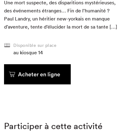
Une mort sus­pecte, des dis­pari­tions mys­térieuses,
des événe­ments étranges… Fin de l’humanité ?
Paul Landry, un héri­ti­er new-yorkais en manque
d’aventure, tente d’élucider la mort de sa tante […]
Disponible sur place
au kiosque
14
Acheter en ligne
Participer à cette activité