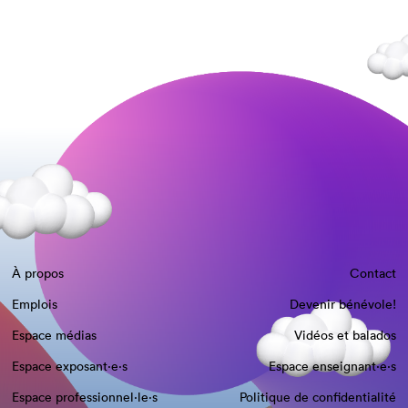
À propos
Contact
Emplois
Devenir bénévole!
Espace médias
Vidéos et balados
Espace exposant·e⋅s
Espace enseignant·e⋅s
Espace professionnel·le⋅s
Politique de confidentialité