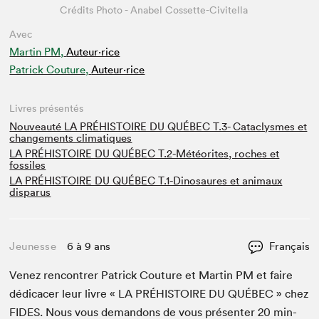
Crédits Photo - Anabel Cossette-Civitella
Avec
Martin PM,
Auteur·rice
Patrick Couture,
Auteur·rice
Livres présentés
Nouveauté LA PRÉHISTOIRE DU QUÉBEC T.3- Cataclysmes et
changements climatiques
LA PRÉHISTOIRE DU QUÉBEC T.2-Météorites, roches et
fossiles
LA PRÉHISTOIRE DU QUÉBEC T.1-Dinosaures et animaux
disparus
Jeunesse
6 à 9 ans
Français
Venez ren­con­tr­er Patrick Cou­ture et Mar­tin
PM
et faire
dédi­cac­er leur livre «
LA
PRÉHIS­TOIRE
DU
QUÉBEC
» chez
FIDES
. Nous vous deman­dons de vous présen­ter
20
min­