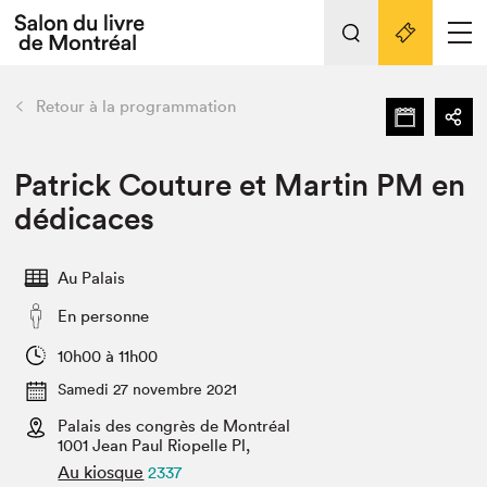
L'événement
Nos activités
retour
Retour à la programmation
Préparer sa visite au Salon
Liens pratiques
Patrick Couture et Martin PM en
dédicaces
Préparer sa visite
Actualités
Au Palais
Salon au Palais
En personne
SLM PRO
Salon dans la ville et en ligne
10h00 à 11h00
Samedi 27 novembre 2021
Projets partenaires
Espace exposant⋅e⋅s
Palais des congrès de Montréal
1001 Jean Paul Riopelle Pl,
Espace enseignant·e·s
Au kiosque
2337