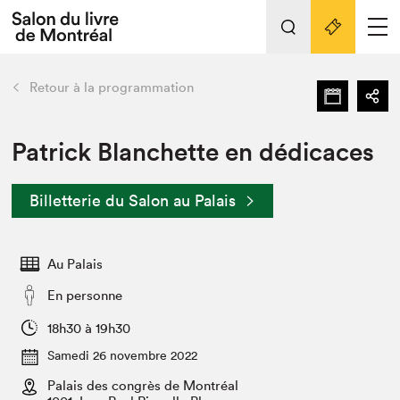
L'événement
Nos activités
retour
Retour à la programmation
Préparer sa visite au Salon
Liens pratiques
Patrick Blanchette en dédicaces
Préparer sa visite
Billetterie du Salon au Palais
Actualités
Salon au Palais
Au Palais
SLM PRO
Salon dans la ville et en ligne
En personne
Projets partenaires
18h30 à 19h30
Espace exposant⋅e⋅s
Samedi 26 novembre 2022
Espace enseignant·e·s
Palais des congrès de Montréal