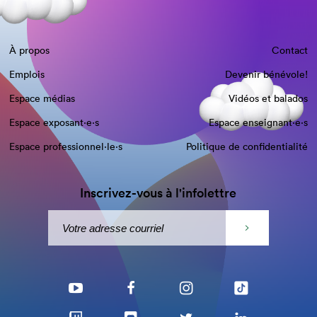
À propos
Contact
Emplois
Devenir bénévole!
Espace médias
Vidéos et balados
Espace exposant·e⋅s
Espace enseignant·e⋅s
Espace professionnel·le⋅s
Politique de confidentialité
Inscrivez-vous à l'infolettre