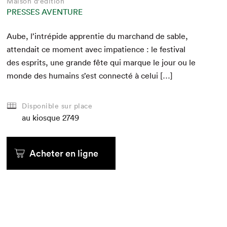
Maison d'édition
PRESSES AVENTURE
Aube, l’intrépide appren­tie du marc­hand de sable,
attendait ce moment avec impa­tience : le fes­ti­val
des esprits, une grande fête qui mar­que le jour ou le
monde des humains s’est con­nec­té à celui […]
Disponible sur place
au kiosque
2749
Acheter en ligne