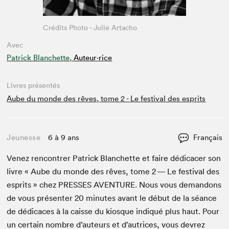
Crédits Photo - Julie Artacho
Avec
Patrick Blanchette,
Auteur·rice
Livres présentés
Aube du monde des rêves, tome 2 - Le festival des esprits
Jeunesse
6 à 9 ans
Français
Venez ren­con­tr­er Patrick Blanchette et faire dédi­cac­er son
livre « Aube du monde des rêves, tome
2
— Le fes­ti­val des
esprits » chez
PRESS­ES
AVEN­TURE
. Nous vous deman­dons
de vous présen­ter
20
min­utes avant le début de la séance
de dédi­caces à la caisse du kiosque indiqué plus haut. Pour
un cer­tain nom­bre d’auteurs et d’autrices, vous devrez