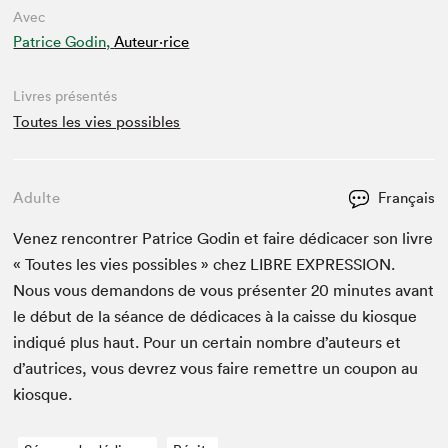
Avec
Patrice Godin,
Auteur·rice
Livres présentés
Toutes les vies possibles
Adulte
Français
Venez ren­con­tr­er Patrice Godin et faire dédi­cac­er son livre
« Toutes les vies pos­si­bles » chez
LIBRE
EXPRES­SION
.
Nous vous deman­dons de vous présen­ter
20
min­utes avant
le début de la séance de dédi­caces à la caisse du kiosque
indiqué plus haut. Pour un cer­tain nom­bre d’auteurs et
d’autrices, vous devrez vous faire remet­tre un coupon au
kiosque.