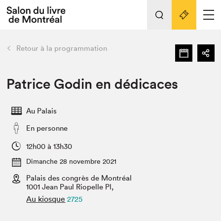
L'événement
Nos activités
retour
Retour à la programmation
Préparer sa visite au Salon
Liens pratiques
Patrice Godin en dédicaces
Préparer sa visite
Au Palais
Actualités
En personne
Salon au Palais
SLM PRO
12h00 à 13h30
Salon dans la ville et en ligne
Dimanche 28 novembre 2021
Palais des congrès de Montréal
Projets partenaires
Espace exposant⋅e⋅s
1001 Jean Paul Riopelle Pl,
Au kiosque
2725
Espace enseignant·e·s