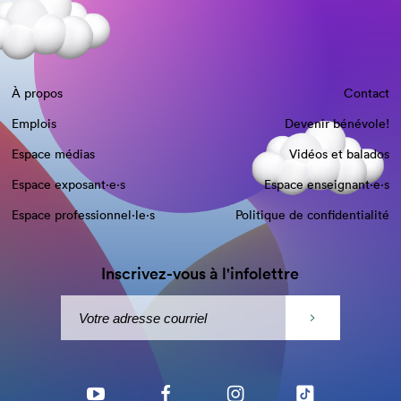
À propos
Contact
Emplois
Devenir bénévole!
Espace médias
Vidéos et balados
Espace exposant·e⋅s
Espace enseignant·e⋅s
Espace professionnel·le⋅s
Politique de confidentialité
Inscrivez-vous à l'infolettre