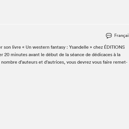
Espace ado | Lis-moi MTL
Espace des tout-petits
Espace Radio-Canada
La cabane à culture
Françai
La Maison des libraires
Le Salon dans ta classe
er son livre « Un west­ern fan­ta­sy : Ysandelle » chez
ÉDI­TIONS
er
20
min­utes avant le début de la séance de dédi­caces à la
Liseur Public
n nom­bre d’auteurs et d’autrices, vous devrez vous faire remet­
Matinées scolaires Hydro-Québec
Narra
Vitrine du Festival littéraire international Metropolis
bleu au SLM