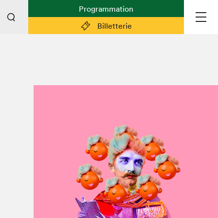
Programmation
Billetterie
Liens pratiques
Plan du Salon
Préparer sa visite
Partenaires
Espace médias
Espace exposant·e·s
Espace enseignant·e·s
Espace participant⋅e⋅s
Espace Salon dans la ville
Espace bénévoles
Devenir bénévole