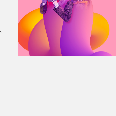
À propos du Salon
Liste des exposant·e·s
Liste des auteur·rice·s
s