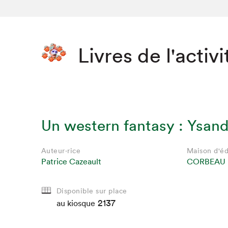
Livres de l'activi
Un western fantasy : Ysand
Auteur·rice
Maison d'éd
Patrice Cazeault
CORBEAU
Que cher
Disponible sur place
2137
au kiosque