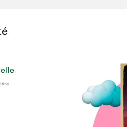
té
elle
ition
chez-vous?