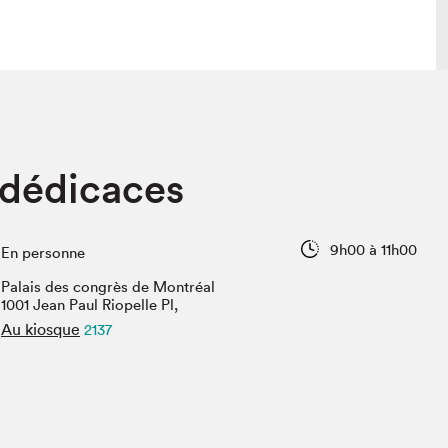
lais
Salon dans la ville et en ligne
 dédicaces
tion
Programmation dans la ville
colaires Hydro-Québec
Programmation en ligne
Vidéos et balados
9h00 à 11h00
En personne
xposant·e·s
Palais des congrès de Montréal
teur·rice·s
1001 Jean Paul Riopelle Pl,
Au kiosque
2137