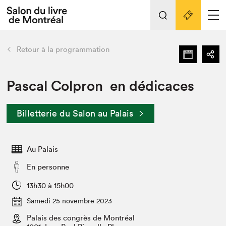
L'événement
Nos activités
retour
Retour à la programmation
Préparer sa visite au Salon
Liens pratiques
Pascal Colpron en dédicaces
Préparer sa visite
Billetterie du Salon au Palais
Actualités
Salon au Palais
Au Palais
SLM PRO
Salon dans la ville et en ligne
En personne
Projets partenaires
13h30 à 15h00
Espace exposant⋅e⋅s
Samedi 25 novembre 2023
Espace enseignant·e·s
Palais des congrès de Montréal