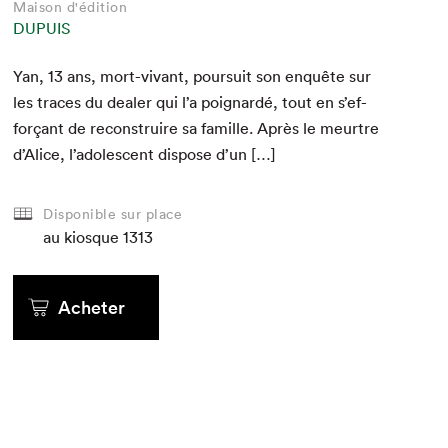
Maison d'édition
DUPUIS
Yan,
13
ans, mort-vivant, pour­suit son enquête sur
les traces du deal­er qui l’a poignardé, tout en s’ef­
forçant de recon­stru­ire sa famille. Après le meurtre
d’Al­ice, l’ado­les­cent dis­pose d’un […]
Disponible sur place
au kiosque
1313
Acheter