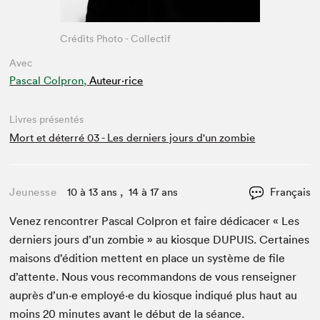
Crédits Photo - Collectif
Avec
Pascal Colpron,
Auteur·rice
Livres présentés
Mort et déterré 03 - Les derniers jours d'un zombie
Jeunesse
10 à 13 ans , 14 à 17 ans
Français
Venez ren­con­tr­er Pas­cal Col­pron et faire dédi­cac­er « Les
derniers jours d’un zom­bie » au kiosque
DUPUIS
. Cer­taines
maisons d’édi­tion met­tent en place un sys­tème de file
d’at­tente. Nous vous recom­man­dons de vous ren­seign­er
auprès d’un·e employé·e du kiosque indiqué plus haut au
moins
20
min­utes avant le début de la séance.