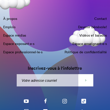
À propos
Contact
Emplois
Devenir bénévole!
Espace médias
Vidéos et balados
Espace exposant·e⋅s
Espace enseignant·e⋅s
Espace professionnel·le⋅s
Politique de confidentialité
Inscrivez-vous à l'infolettre