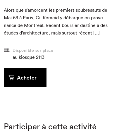
Alors que s’amorcent les pre­miers soubre­sauts de
Mai
68
à Paris, Gil Kemeid y débar­que en prove­
nance de Mon­tréal. Récent bour­si­er des­tiné à des
études d’architecture, mais surtout récent […]
Disponible sur place
au kiosque
2113
Acheter
Participer à cette activité