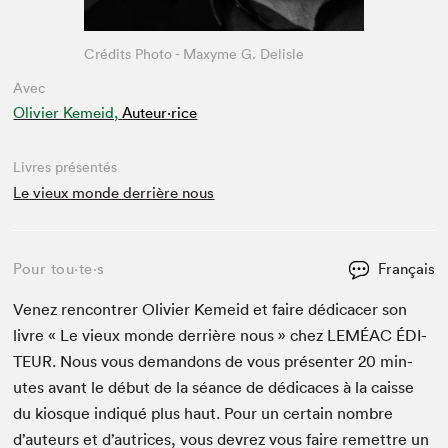
Crédits Photo - Maxyme G. Delisle
Avec
Olivier Kemeid,
Auteur·rice
Livres présentés
Le vieux monde derrière nous
Pour tou⋅te⋅s
Français
Venez ren­con­tr­er Olivi­er Kemeid et faire dédi­cac­er son
livre « Le vieux monde der­rière nous » chez
LEMÉAC
ÉDI­
TEUR
. Nous vous deman­dons de vous présen­ter
20
min­
utes avant le début de la séance de dédi­caces à la caisse
du kiosque indiqué plus haut. Pour un cer­tain nom­bre
d’auteurs et d’autrices, vous devrez vous faire remet­tre un