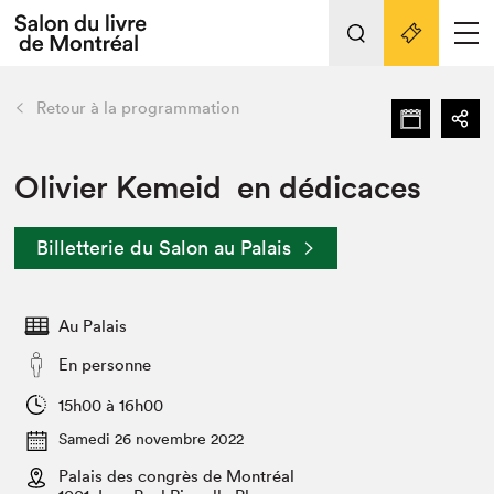
L'événement
Nos activités
retour
Retour à la programmation
Préparer sa visite au Salon
Liens pratiques
Olivier Kemeid en dédicaces
Préparer sa visite
Billetterie du Salon au Palais
Actualités
Salon au Palais
Au Palais
SLM PRO
Salon dans la ville et en ligne
En personne
Projets partenaires
15h00 à 16h00
Espace exposant⋅e⋅s
Samedi 26 novembre 2022
Espace enseignant·e·s
Palais des congrès de Montréal