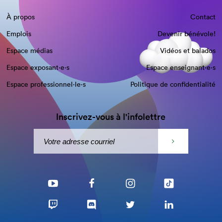
À propos
Contact
Emplois
Devenir bénévole!
Espace médias
Vidéos et balados
Espace exposant·e⋅s
Espace enseignant·e⋅s
Espace professionnel·le⋅s
Politique de confidentialité
Inscrivez-vous à l'infolettre