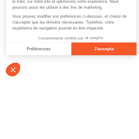
À propos
Contact
Emplois
Devenir bénévo
Espace médias
Vidéos et balad