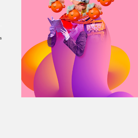
À propos du Salon
Liste des exposant·e·s
Liste des auteur·rice·s
s