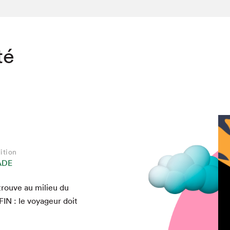
té
ition
ADE
trou­ve au milieu du
FIN
: le voyageur doit