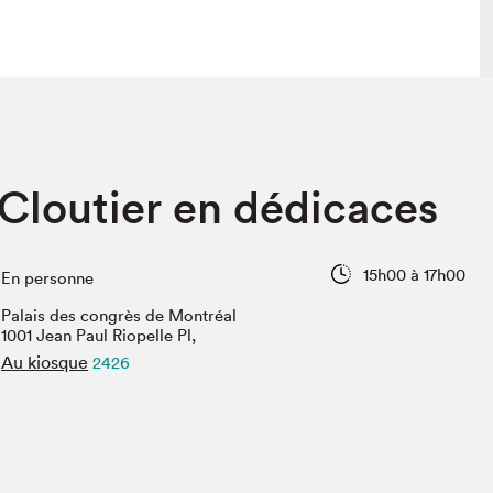
lais
Salon dans la ville et en ligne
loutier en dédicaces
tion
Programmation dans la ville
colaires Hydro-Québec
Programmation en ligne
Vidéos et balados
15h00 à 17h00
En personne
xposant·e·s
Palais des congrès de Montréal
teur·rice·s
1001 Jean Paul Riopelle Pl,
Au kiosque
2426