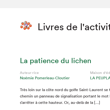
Livres de l'activi
La patience du lichen
Auteur·rice
Maison d'éd
Noémie Pomerleau-Cloutier
LA PEUPL
Très loin sur la côte nord du golfe Saint-Lau­rent se 
chemin un pan­neau de sig­nal­i­sa­tion por­tant le mot
s’arrêter à cette hau­teur. Or, au-delà de la […]