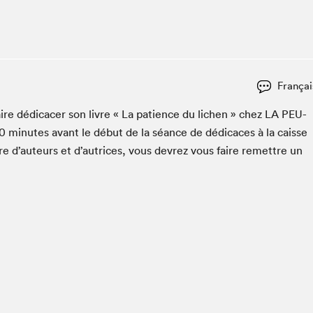
Espace ado | Lis-moi MTL
Espace des tout-petits
Espace Radio-Canada
La cabane à culture
Françai
La Maison des libraires
Le Salon dans ta classe
ire dédi­cac­er son livre « La patience du lichen » chez
LA
PEU­
0
min­utes avant le début de la séance de dédi­caces à la caisse
Liseur Public
re d’auteurs et d’autrices, vous devrez vous faire remet­tre un
Matinées scolaires Hydro-Québec
Narra
Vitrine du Festival littéraire international Metropolis
bleu au SLM