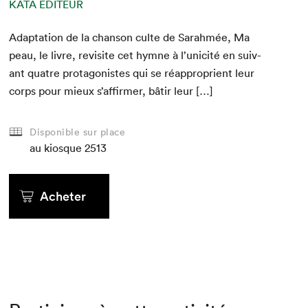
KATA ÉDITEUR
Adap­ta­tion de la chan­son culte de Sarah­mée, Ma
peau, le livre, revis­ite cet hymne à l’unicité en suiv­
ant qua­tre pro­tag­o­nistes qui se réap­pro­prient leur
corps pour mieux s’affirmer, bâtir leur […]
Disponible sur place
au kiosque
2513
Acheter