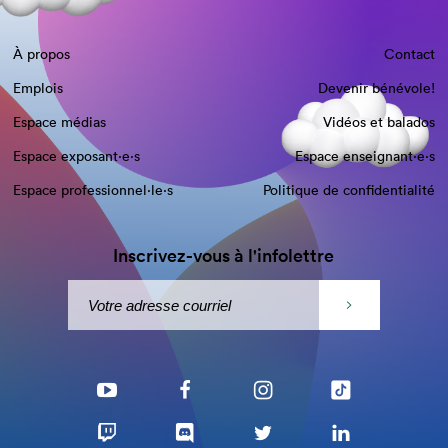
À propos
Contact
Emplois
Devenir bénévole!
Espace médias
Vidéos et balados
Espace exposant·e⋅s
Espace enseignant·e⋅s
Espace professionnel·le⋅s
Politique de confidentialité
Inscrivez-vous à l'infolettre