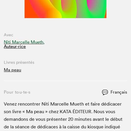
Avec
Niti Marcelle Mueth,
Auteur·rice
Livres présentés
Ma peau
Pour tou⋅te⋅s
Français
Venez ren­con­tr­er Niti Mar­celle Mueth et faire dédi­cac­er
son livre « Ma peau » chez
KATA
ÉDI­TEUR
. Nous vous
deman­dons de vous présen­ter
20
min­utes avant le début
de la séance de dédi­caces à la caisse du kiosque indiqué