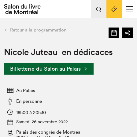
L'événement
Nos activités
retour
Retour à la programmation
Préparer sa visite au Salon
Liens pratiques
Nicole Juteau en dédicaces
Préparer sa visite
Billetterie du Salon au Palais
Actualités
Salon au Palais
Au Palais
SLM PRO
Salon dans la ville et en ligne
En personne
Projets partenaires
18h00 à 20h30
Espace exposant⋅e⋅s
Samedi 26 novembre 2022
Espace enseignant·e·s
Palais des congrès de Montréal