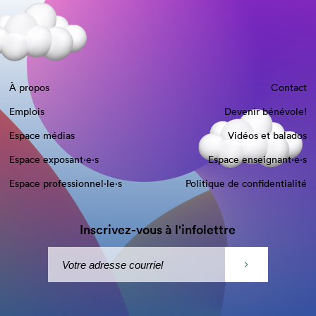
À propos
Contact
Emplois
Devenir bénévole!
Espace médias
Vidéos et balados
Espace exposant·e⋅s
Espace enseignant·e⋅s
Espace professionnel·le⋅s
Politique de confidentialité
Inscrivez-vous à l'infolettre