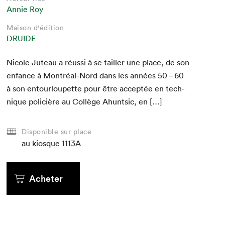
Annie Roy
Maison d'édition
DRUIDE
Nicole Juteau a réus­si à se tailler une place, de son
enfance à Mon­tréal-Nord dans les années
50
–
60
à son entour­loupette pour être accep­tée en tech­
nique poli­cière au Col­lège Ahuntsic, en […]
Disponible sur place
au kiosque
1113A
Acheter