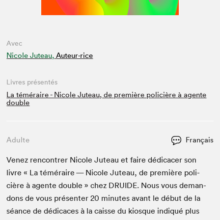
Avec
Nicole Juteau,
Auteur·rice
Livres présentés
La téméraire - Nicole Juteau, de première policière à agente
double
Adulte
Français
Venez ren­con­tr­er Nicole Juteau et faire dédi­cac­er son
livre « La téméraire — Nicole Juteau, de pre­mière poli­
cière à agente dou­ble » chez
DRUIDE
. Nous vous deman­
dons de vous présen­ter
20
min­utes avant le début de la
séance de dédi­caces à la caisse du kiosque indiqué plus