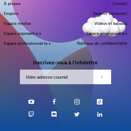
À propos
Contact
Emplois
Devenir bénévole!
Espace médias
Vidéos et balados
Espace exposant·e⋅s
Espace enseignant·e⋅s
Espace professionnel·le⋅s
Politique de confidentialité
Inscrivez-vous à l'infolettre