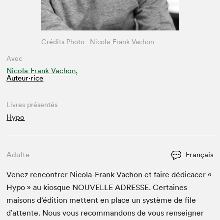
Crédits Photo - Nicola-Frank Vachon
Avec
Nicola-Frank Vachon,
Auteur·rice
Livres présentés
Hypo
Adulte
Français
Venez ren­con­tr­er Nico­la-Frank Vachon et faire dédi­cac­er «
Hypo » au kiosque
NOU­VELLE
ADRESSE
. Cer­taines
maisons d’édi­tion met­tent en place un sys­tème de file
d’at­tente. Nous vous recom­man­dons de vous ren­seign­er