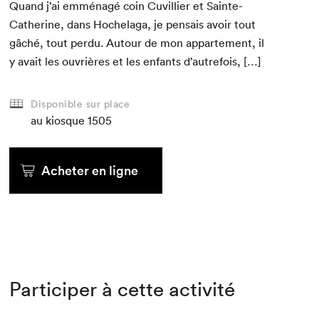
Quand j’ai emmé­nagé coin Cuvil­li­er et Sainte-
Cather­ine, dans Hochela­ga, je pen­sais avoir tout
gâché, tout per­du. Autour de mon apparte­ment, il
y avait les ouvrières et les enfants d’autrefois, […]
Disponible sur place
au kiosque
1505
Acheter en ligne
Participer à cette activité