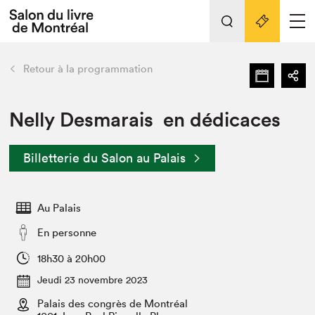
L'événement
Nos activités
retour
Retour à la programmation
Préparer sa visite au Salon
Liens pratiques
Nelly Desmarais en dédicaces
Préparer sa visite
Billetterie du Salon au Palais
Actualités
Salon au Palais
Au Palais
SLM PRO
Salon dans la ville et en ligne
En personne
Projets partenaires
18h30 à 20h00
Espace exposant⋅e⋅s
Jeudi 23 novembre 2023
Espace enseignant·e·s
Palais des congrès de Montréal