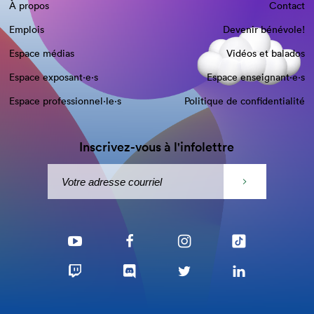
À propos
Contact
Emplois
Devenir bénévole!
Espace médias
Vidéos et balados
Espace exposant·e⋅s
Espace enseignant·e⋅s
Espace professionnel·le⋅s
Politique de confidentialité
Inscrivez-vous à l'infolettre