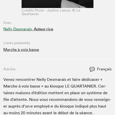
Crédits Photo - Justine Latour, © Le
Quartanier
Avec
Nelly Desmarais,
Auteur·rice
Livres présentés
Marche à voix basse
Adulte
Français
Venez ren­con­tr­er Nel­ly Des­marais et faire dédi­cac­er «
Marche à voix basse » au kiosque
LE
QUAR­TANIER
. Cer­
taines maisons d’édi­tion met­tent en place un sys­tème de
file d’at­tente. Nous vous recom­man­dons de vous ren­seign­
er auprès d’un·e employé·e du kiosque indiqué plus haut
au moins
20
min­utes avant le début de la séance.