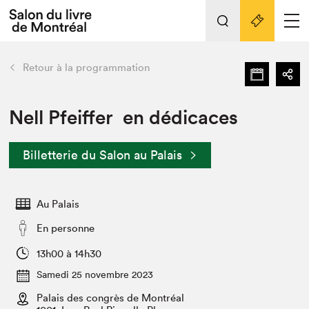
L'événement
Nos activités
retour
Retour à la programmation
Préparer sa visite au Salon
Liens pratiques
Nell Pfeiffer en dédicaces
Préparer sa visite
Billetterie du Salon au Palais
Actualités
Salon au Palais
Au Palais
SLM PRO
Salon dans la ville et en ligne
En personne
Projets partenaires
13h00 à 14h30
Espace exposant⋅e⋅s
Samedi 25 novembre 2023
Espace enseignant·e·s
Palais des congrès de Montréal