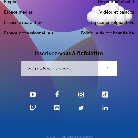
Emplois
Devenir bénévole!
Espace médias
Vidéos et balados
Espace exposant·e⋅s
Espace enseignant·e⋅s
Espace professionnel·le⋅s
Politique de confidentialité
Inscrivez-vous à l'infolettre
© 2026 - Tous droits réservés