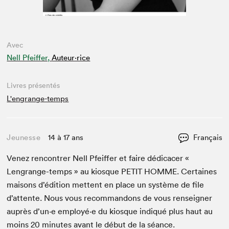
Avec
Nell Pfeiffer,
Auteur·rice
Livres présentés
L'engrange-temps
Jeunesse
14 à 17 ans
Français
Venez ren­con­tr­er Nell Pfeif­fer et faire dédi­cac­er «
Lengrange-temps » au kiosque
PETIT
HOMME
. Cer­taines
maisons d’édi­tion met­tent en place un sys­tème de file
d’at­tente. Nous vous recom­man­dons de vous ren­seign­er
auprès d’un·e employé·e du kiosque indiqué plus haut au
moins
20
min­utes avant le début de la séance.