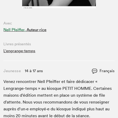
Avec
Nell Pfeiffer,
Auteur·rice
Livres présentés
L'engrange-temps
Jeunesse
14 à 17 ans
Français
Venez ren­con­tr­er Nell Pfeif­fer et faire dédi­cac­er «
Lengrange-temps » au kiosque
PETIT
HOMME
. Cer­taines
maisons d’édi­tion met­tent en place un sys­tème de file
d’at­tente. Nous vous recom­man­dons de vous ren­seign­er
auprès d’un·e employé·e du kiosque indiqué plus haut au
moins
20
min­utes avant le début de la séance.