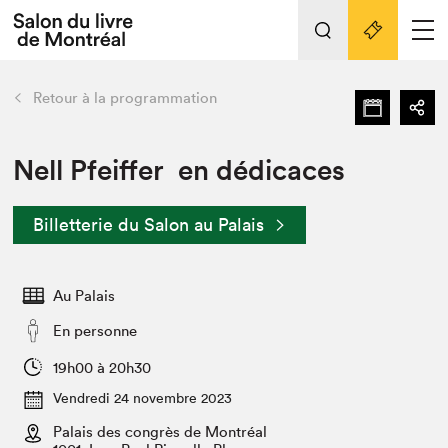
L'événement
Nos activités
retour
Retour à la programmation
Préparer sa visite au Salon
Liens pratiques
Nell Pfeiffer en dédicaces
Préparer sa visite
Billetterie du Salon au Palais
Actualités
Salon au Palais
Au Palais
SLM PRO
Salon dans la ville et en ligne
En personne
Projets partenaires
19h00 à 20h30
Espace exposant⋅e⋅s
Vendredi 24 novembre 2023
Espace enseignant·e·s
Palais des congrès de Montréal