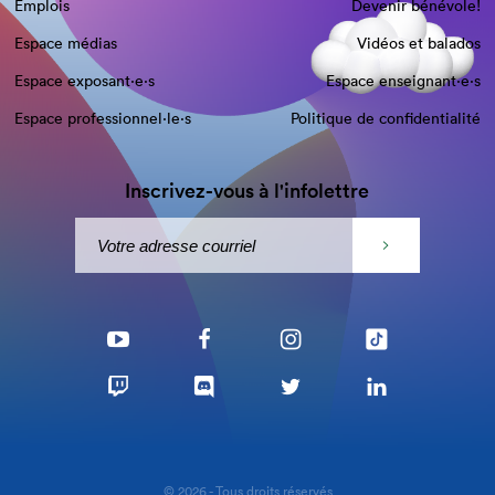
Emplois
Devenir bénévole!
Espace médias
Vidéos et balados
Espace exposant·e⋅s
Espace enseignant·e⋅s
Espace professionnel·le⋅s
Politique de confidentialité
Inscrivez-vous à l'infolettre
© 2026 - Tous droits réservés