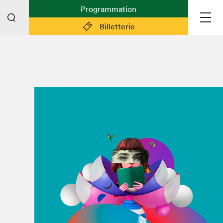
Programmation
Billetterie
Liens pratiques
Plan du Salon
Préparer sa visite
Partenaires
Espace médias
Espace exposant·e·s
Espace enseignant·e·s
Espace participant⋅e⋅s
Espace Salon dans la ville
Espace bénévoles
Devenir bénévole