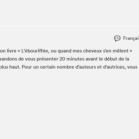
Espace ado | Lis-moi MTL
Espace des tout-petits
Espace Radio-Canada
La cabane à culture
Françai
La Maison des libraires
Le Salon dans ta classe
 son livre « L’ébou­rif­fée, ou quand mes cheveux s’en mêlent »
an­dons de vous présen­ter
20
min­utes avant le début de la
Liseur Public
lus haut. Pour un cer­tain nom­bre d’auteurs et d’autrices, vous
Matinées scolaires Hydro-Québec
Narra
Vitrine du Festival littéraire international Metropolis
bleu au SLM