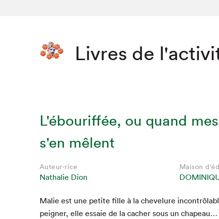
Livres de l'activi
L'ébouriffée, ou quand me
s'en mêlent
Auteur·rice
Maison d'éd
Nathalie Dion
DOMINIQU
Que cher
Malie est une petite fille à la chevelure incon­trôlabl
peign­er, elle essaie de la cacher sous un cha­peau… m