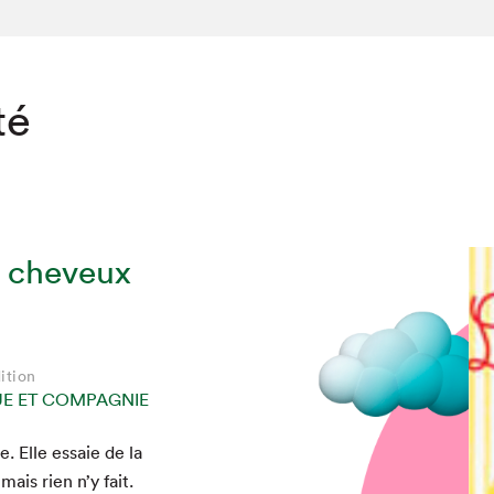
té
s cheveux
ition
E ET COMPAGNIE
chez-vous?
e. Elle essaie de la
ais rien n’y fait.