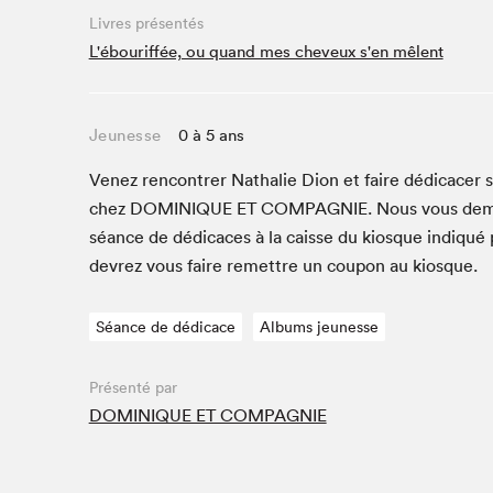
Café La Presse
Livres présentés
Espace Côte-des-Neiges
L'ébouriffée, ou quand mes cheveux s'en mêlent
Espace jeunesse présenté par Desjardins
Espace Zines
Jeunesse
0 à 5 ans
La lecture en cadeau
Le grand jeu de lecture à voix haute du Salon du livre
Venez ren­con­tr­er Nathalie Dion et faire dédi­cac­er
de Montréal
chez
DOMINIQUE
ET
COM­PAG­NIE
. Nous vous dem
Lettres québécoises au Salon
séance de dédi­caces à la caisse du kiosque indiqué p
Louisiane enracinée et branchée
devrez vous faire remet­tre un coupon au kiosque.
Mur des illustrateur·rice·s
SLM PRO
Séance de dédicace
Albums jeunesse
Zone Manga
Présenté par
DOMINIQUE ET COMPAGNIE