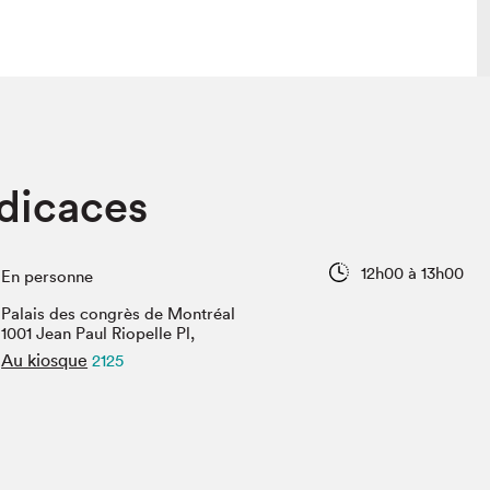
lais
Salon dans la ville et en ligne
dicaces
tion
Programmation dans la ville
colaires Hydro-Québec
Programmation en ligne
Vidéos et balados
12h00 à 13h00
En personne
xposant·e·s
Palais des congrès de Montréal
teur·rice·s
1001 Jean Paul Riopelle Pl,
Au kiosque
2125