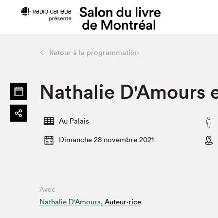
Retour à la programmation
Préparer sa visite
Salon au Pa
Nathalie D'Amours 
Horaires et tarifs
Programma
Plan du Salon
Matinées s
Se rendre au Salon
SLM PRO
Au Palais
Accessibilité
Liste des e
Dimanche 28 novembre 2021
Restauration
Liste des au
Code de conduite
Avec
Projets partenaires
Nathalie D'Amours,
Auteur·rice