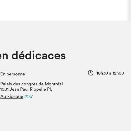
lais
Salon dans la ville et en ligne
en dédicaces
tion
Programmation dans la ville
colaires Hydro-Québec
Programmation en ligne
Vidéos et balados
10h30 à 12h00
En personne
xposant·e·s
Palais des congrès de Montréal
teur·rice·s
1001 Jean Paul Riopelle Pl,
Au kiosque
2137