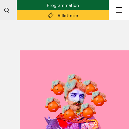
Programmation
Billetterie
Liens pratiques
Plan du Salon
Préparer sa visite
Partenaires
Espace médias
Espace exposant·e·s
Espace enseignant·e·s
Espace participant⋅e⋅s
Espace Salon dans la ville
Espace bénévoles
Devenir bénévole