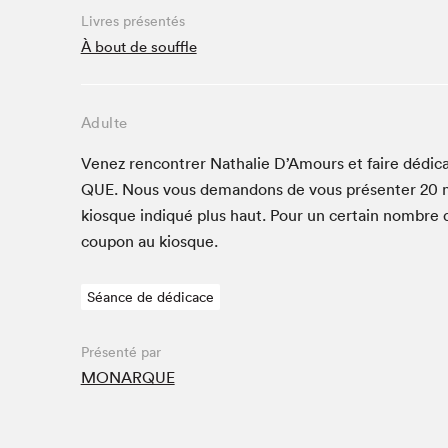
Café La Presse
Livres présentés
Espace Côte-des-Neiges
À bout de souffle
Espace jeunesse présenté par Desjardins
Espace Zines
Adulte
La lecture en cadeau
Le grand jeu de lecture à voix haute du Salon du livre
Venez ren­con­tr­er Nathalie D’Amours et faire dédi­ca
de Montréal
QUE
. Nous vous deman­dons de vous présen­ter
20
m
Lettres québécoises au Salon
kiosque indiqué plus haut. Pour un cer­tain nom­bre 
Louisiane enracinée et branchée
coupon au kiosque.
Mur des illustrateur·rice·s
SLM PRO
Séance de dédicace
Zone Manga
Présenté par
MONARQUE