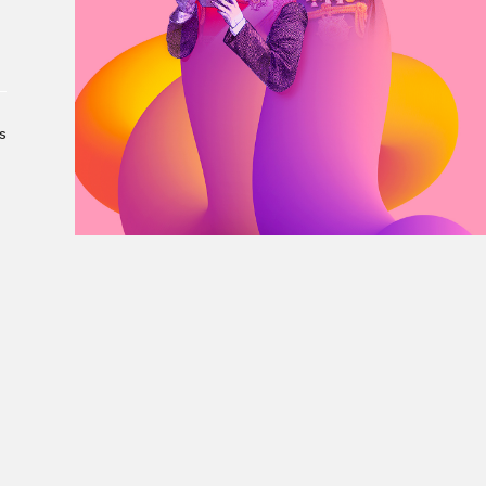
À propos du Salon
Liste des exposant·e·s
Liste des auteur·rice·s
s