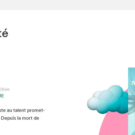
té
ition
UE
iste au tal­ent promet­
chez-vous?
. Depuis la mort de