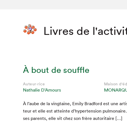
Livres de l'activi
À bout de souffle
Auteur·rice
Maison d'éd
Nathalie D'Amours
MONARQ
À l’aube de la ving­taine, Emi­ly Brad­ford est une art
Que cher
teur et elle est atteinte d’hypertension pul­monaire
ses par­ents, elle vit chez son frère autoritaire […]