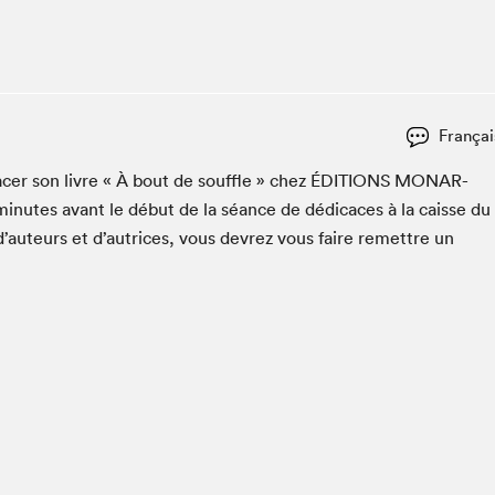
Espace ado | Lis-moi MTL
Espace des tout-petits
Espace Radio-Canada
La cabane à culture
Françai
La Maison des libraires
Le Salon dans ta classe
c­er son livre « À bout de souf­fle » chez
ÉDI­TIONS
MONAR­
in­utes avant le début de la séance de dédi­caces à la caisse du
Liseur Public
d’auteurs et d’autrices, vous devrez vous faire remet­tre un
Matinées scolaires Hydro-Québec
Narra
Vitrine du Festival littéraire international Metropolis
bleu au SLM