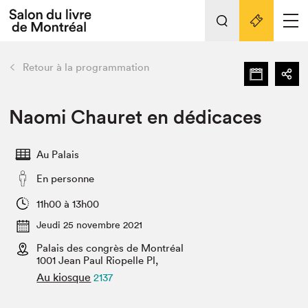
L'événement
Nos activités
retour
Retour à la programmation
Préparer sa visite au Salon
Liens pratiques
Naomi Chauret en dédicaces
Préparer sa visite
Au Palais
Actualités
En personne
Salon au Palais
SLM PRO
11h00 à 13h00
Salon dans la ville et en ligne
Jeudi 25 novembre 2021
Palais des congrès de Montréal
Projets partenaires
Espace exposant⋅e⋅s
1001 Jean Paul Riopelle Pl,
Au kiosque
2137
Espace enseignant·e·s