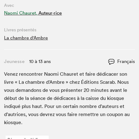
Avec
Naomi Chauret,
Auteur·rice
Livres présentés
La chambre d'Ambre
Jeunesse
10 à 13 ans
Français
Venez ren­con­tr­er Nao­mi Chau­ret et faire dédi­cac­er son
livre « La cham­bre d’Am­bre » chez Édi­tions Scarab. Nous
vous deman­dons de vous présen­ter
20
min­utes avant le
début de la séance de dédi­caces à la caisse du kiosque
indiqué plus haut. Pour un cer­tain nom­bre d’auteurs et
d’autrices, vous devrez vous faire remet­tre un coupon au
kiosque.