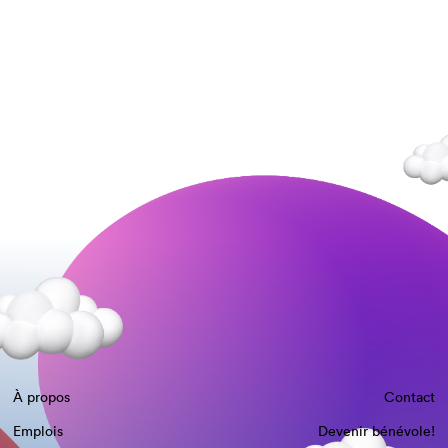
À propos
Contact
Emplois
Devenir bénévole!