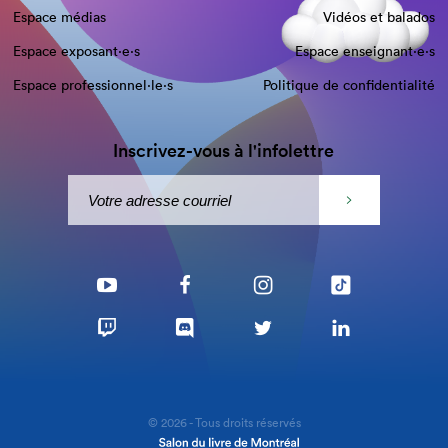
Espace médias
Vidéos et balados
Espace exposant·e⋅s
Espace enseignant·e⋅s
Espace professionnel·le⋅s
Politique de confidentialité
Inscrivez-vous à l'infolettre
© 2026 - Tous droits réservés