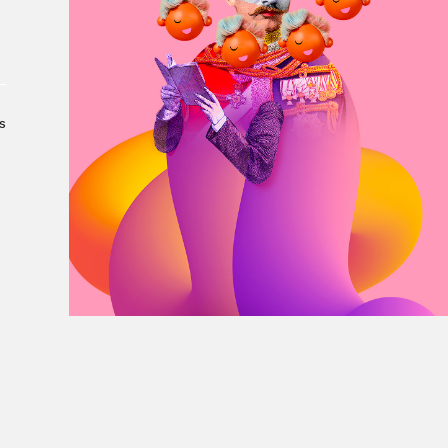
À propos du Salon
Liste des exposant·e·s
Liste des auteur·rice·s
s