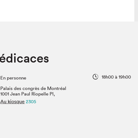
lais
Salon dans la ville et en ligne
édicaces
tion
Programmation dans la ville
colaires Hydro-Québec
Programmation en ligne
Vidéos et balados
18h00 à 19h00
En personne
xposant·e·s
Palais des congrès de Montréal
teur·rice·s
1001 Jean Paul Riopelle Pl,
Au kiosque
2305