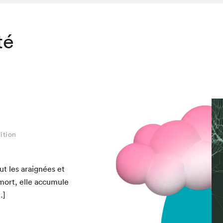
té
ition
t les araignées et
 mort, elle accu­mule
…]