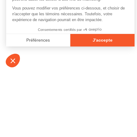
À propos
Contact
Emplois
Devenir bénévo
Espace médias
Vidéos et balad