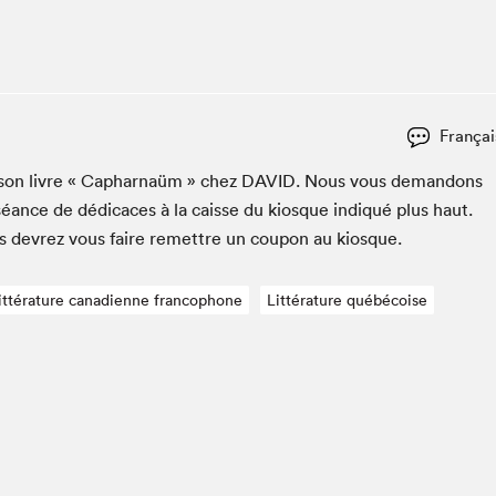
Espace ado | Lis-moi MTL
Espace des tout-petits
Espace Radio-Canada
La cabane à culture
Françai
La Maison des libraires
Le Salon dans ta classe
er son livre « Caphar­naüm » chez
DAVID
. Nous vous deman­dons
séance de dédi­caces à la caisse du kiosque indiqué plus haut.
Liseur Public
us devrez vous faire remet­tre un coupon au kiosque.
Matinées scolaires Hydro-Québec
Narra
ittérature canadienne francophone
Littérature québécoise
Vitrine du Festival littéraire international Metropolis
bleu au SLM