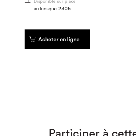
Disponible sur place
2305
au kiosque
Que cher
Acheter en ligne
Participer à cette