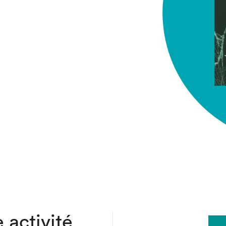
chez-vous?
 activité