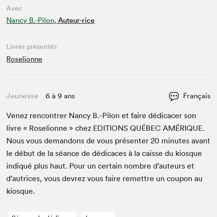
Avec
Nancy B.-Pilon,
Auteur·rice
Livres présentés
Roselionne
Jeunesse
6 à 9 ans
Français
Venez ren­con­tr­er Nan­cy B.-Pilon et faire dédi­cac­er son
livre « Rose­lionne » chez
EDI­TIONS
QUÉBEC
AMÉRIQUE
.
Nous vous deman­dons de vous présen­ter
20
min­utes avant
le début de la séance de dédi­caces à la caisse du kiosque
indiqué plus haut. Pour un cer­tain nom­bre d’auteurs et
d’autrices, vous devrez vous faire remet­tre un coupon au
kiosque.