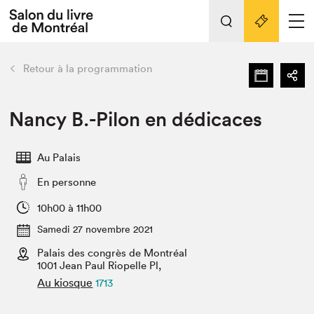
L'événement
Nos activités
retour
Retour à la programmation
Préparer sa visite au Salon
Liens pratiques
Nancy B.-Pilon en dédicaces
Préparer sa visite
Au Palais
Actualités
En personne
Salon au Palais
SLM PRO
10h00 à 11h00
Salon dans la ville et en ligne
Samedi 27 novembre 2021
Palais des congrès de Montréal
Projets partenaires
Espace exposant⋅e⋅s
1001 Jean Paul Riopelle Pl,
Au kiosque
1713
Espace enseignant·e·s