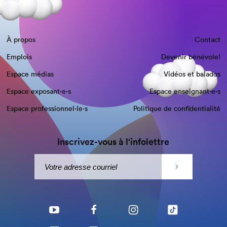
À propos
Contact
Emplois
Devenir bénévole!
Espace médias
Vidéos et balados
Espace exposant·e⋅s
Espace enseignant·e⋅s
Espace professionnel·le⋅s
Politique de confidentialité
Inscrivez-vous à l'infolettre