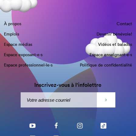
À propos
Contact
Emplois
Devenir bénévole!
Espace médias
Vidéos et balados
Espace exposant·e⋅s
Espace enseignant·e⋅s
Espace professionnel·le⋅s
Politique de confidentialité
Inscrivez-vous à l'infolettre