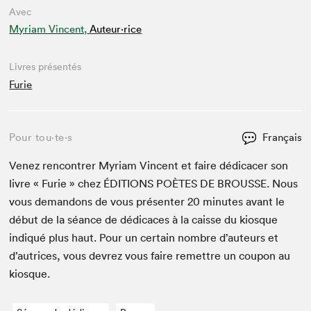
Avec
Myriam Vincent,
Auteur·rice
Livres présentés
Furie
Pour tou⋅te⋅s
Français
Venez ren­con­tr­er Myr­i­am Vin­cent et faire dédi­cac­er son
livre « Furie » chez
ÉDI­TIONS
POÈTES
DE
BROUSSE
. Nous
vous deman­dons de vous présen­ter
20
min­utes avant le
début de la séance de dédi­caces à la caisse du kiosque
indiqué plus haut. Pour un cer­tain nom­bre d’auteurs et
d’autrices, vous devrez vous faire remet­tre un coupon au
kiosque.