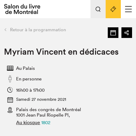
L'événement
Nos activités
retour
Retour à la programmation
Préparer sa visite au Salon
Liens pratiques
Myriam Vincent en dédicaces
Préparer sa visite
Au Palais
Actualités
En personne
Salon au Palais
SLM PRO
16h00 à 17h00
Salon dans la ville et en ligne
Samedi 27 novembre 2021
Palais des congrès de Montréal
Projets partenaires
Espace exposant⋅e⋅s
1001 Jean Paul Riopelle Pl,
Au kiosque
1802
Espace enseignant·e·s