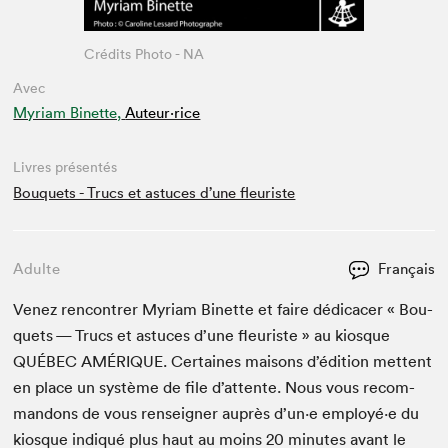
Crédits Photo - NA
Avec
Myriam Binette,
Auteur·rice
Livres présentés
Bouquets - Trucs et astuces d’une fleuriste
Adulte
Français
Venez ren­con­tr­er Myr­i­am Binette et faire dédi­cac­er « Bou­
quets — Trucs et astuces d’une fleuriste » au kiosque
QUÉBEC
AMÉRIQUE
. Cer­taines maisons d’édi­tion met­tent
en place un sys­tème de file d’at­tente. Nous vous recom­
man­dons de vous ren­seign­er auprès d’un·e employé·e du
kiosque indiqué plus haut au moins
20
min­utes avant le