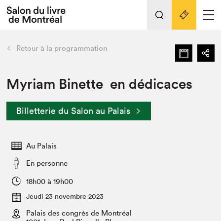
L'événement
Nos activités
retour
Retour à la programmation
Préparer sa visite au Salon
Liens pratiques
Myriam Binette en dédicaces
Préparer sa visite
Billetterie du Salon au Palais
Actualités
Salon au Palais
Au Palais
SLM PRO
Salon dans la ville et en ligne
En personne
Projets partenaires
18h00 à 19h00
Espace exposant⋅e⋅s
Jeudi 23 novembre 2023
Espace enseignant·e·s
Palais des congrès de Montréal