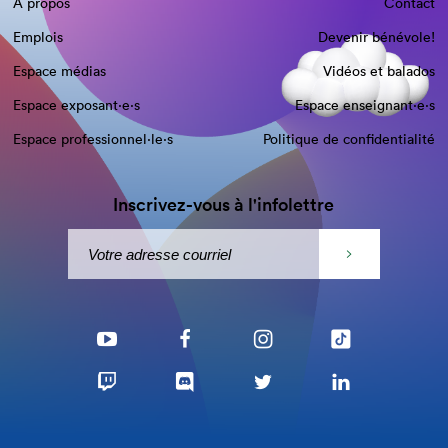
À propos
Contact
Emplois
Devenir bénévole!
Espace médias
Vidéos et balados
Espace exposant·e⋅s
Espace enseignant·e⋅s
Espace professionnel·le⋅s
Politique de confidentialité
Inscrivez-vous à l'infolettre