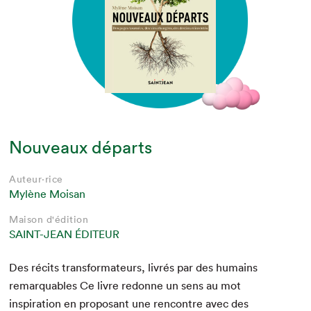
Nouveaux départs
Auteur·rice
Mylène Moisan
Maison d'édition
SAINT-JEAN ÉDITEUR
Des réc­its trans­for­ma­teurs, livrés par des humains
remar­quables Ce livre redonne un sens au mot
inspi­ra­tion en pro­posant une ren­con­tre avec des