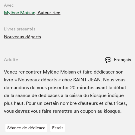
Avec
Mylène Moisan,
Auteur·rice
Livres présentés
Nouveaux départs
Adulte
Français
Venez ren­con­tr­er Mylène Moisan et faire dédi­cac­er son
livre « Nou­veaux départs » chez
SAINT-JEAN
. Nous vous
deman­dons de vous présen­ter
20
min­utes avant le début
de la séance de dédi­caces à la caisse du kiosque indiqué
plus haut. Pour un cer­tain nom­bre d’auteurs et d’autrices,
vous devrez vous faire remet­tre un coupon au kiosque.
Séance de dédicace
Essais