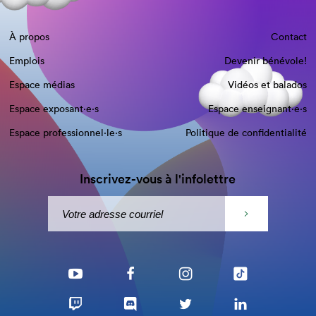
À propos
Contact
Emplois
Devenir bénévole!
Espace médias
Vidéos et balados
Espace exposant·e⋅s
Espace enseignant·e⋅s
Espace professionnel·le⋅s
Politique de confidentialité
Inscrivez-vous à l'infolettre