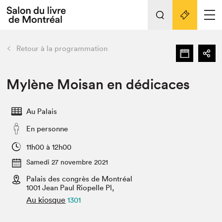
L'événement
Nos activités
retour
Retour à la programmation
Préparer sa visite au Salon
Liens pratiques
Mylène Moisan en dédicaces
Préparer sa visite
Au Palais
Actualités
En personne
Salon au Palais
SLM PRO
11h00 à 12h00
Salon dans la ville et en ligne
Samedi 27 novembre 2021
Palais des congrès de Montréal
Projets partenaires
Espace exposant⋅e⋅s
1001 Jean Paul Riopelle Pl,
Au kiosque
1301
Espace enseignant·e·s