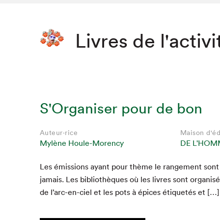
Livres de l'activi
S'Organiser pour de bon
Auteur·rice
Maison d'éd
Mylène Houle-Morency
DE L'HOM
Les émis­sions ayant pour thème le range­ment sont p
jamais. Les bib­lio­thèques où les livres sont organ­is
de l’arc-en-ciel et les pots à épices éti­quetés et […]