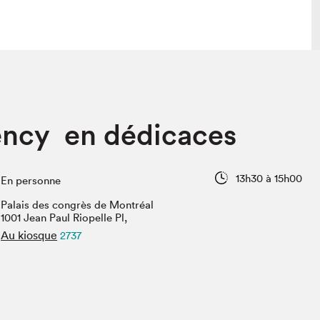
lais
Salon dans la ville et en ligne
ncy en dédicaces
tion
Programmation dans la ville
colaires Hydro-Québec
Programmation en ligne
Vidéos et balados
13h30 à 15h00
En personne
xposant·e·s
Palais des congrès de Montréal
teur·rice·s
1001 Jean Paul Riopelle Pl,
Au kiosque
2737