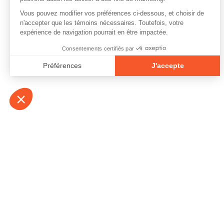
À propos
Contact
Emplois
Devenir bénévo
Espace médias
Vidéos et balad