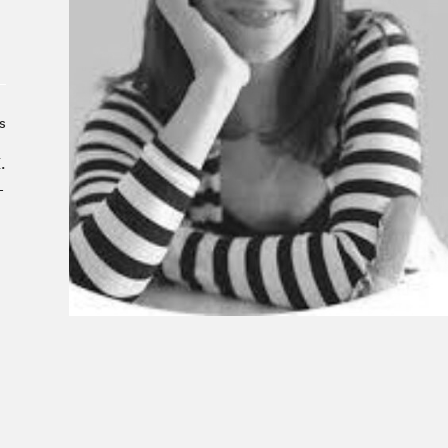
À propos du Salon
Liste des exposant·e·s
Liste des auteur·rice·s
s
.
­