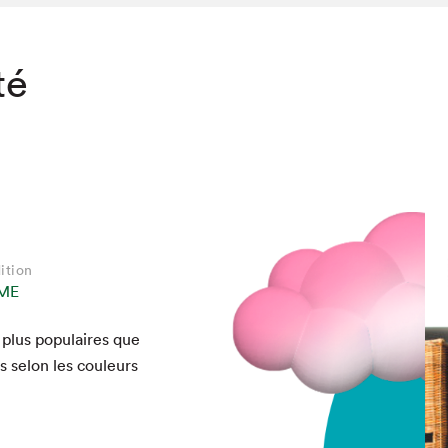
té
ition
ME
lus pop­u­laires que
és selon les couleurs