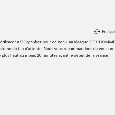
Espace ado | Lis-moi MTL
Espace des tout-petits
Espace Radio-Canada
La cabane à culture
Françai
La Maison des libraires
Le Salon dans ta classe
di­cac­er « S’Or­gan­is­er pour de bon » au kiosque
DE
L’HOMME
ys­tème de file d’at­tente. Nous vous recom­man­dons de vous ren
Liseur Public
é plus haut au moins
20
min­utes avant le début de la séance.
Matinées scolaires Hydro-Québec
Narra
Vitrine du Festival littéraire international Metropolis
bleu au SLM