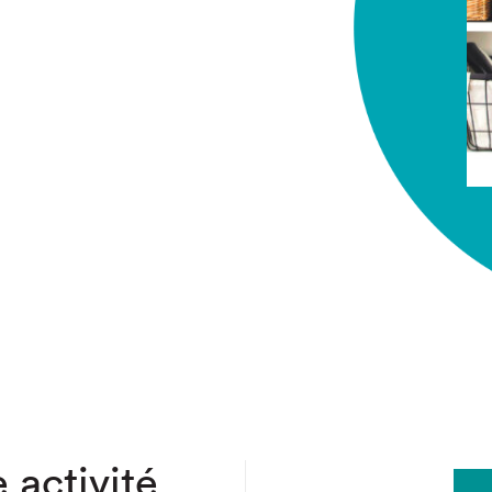
chez-vous?
 activité