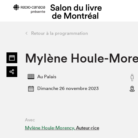
Retour à la programmation
Préparer sa visite
Salon au Pa
Mylène Houle-More
Horaires et tarifs
Programma
Plan du Salon
Matinées s
Se rendre au Salon
SLM PRO
Au Palais
Accessibilité
Liste des e
Dimanche 26 novembre 2023
Restauration
Liste des au
Code de conduite
Avec
Projets partenaires
Mylène Houle-Morency,
Auteur·rice