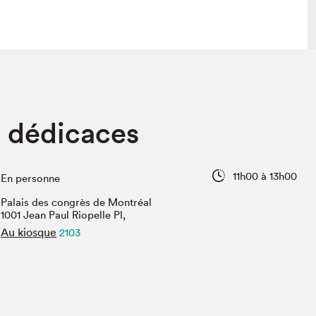
lais
Salon dans la ville et en ligne
 dédicaces
tion
Programmation dans la ville
colaires Hydro-Québec
Programmation en ligne
Vidéos et balados
11h00 à 13h00
En personne
xposant·e·s
Palais des congrès de Montréal
teur·rice·s
1001 Jean Paul Riopelle Pl,
Au kiosque
2103