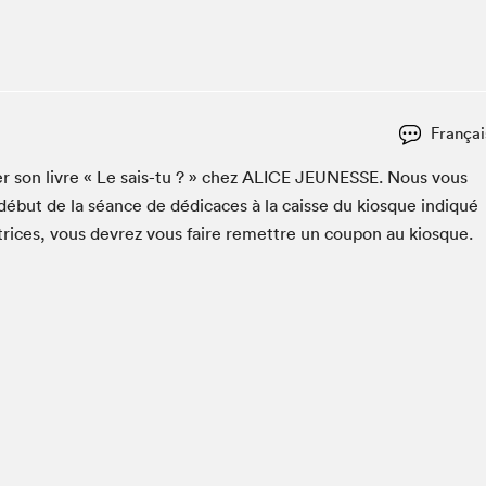
Espace ado | Lis-moi MTL
Espace des tout-petits
Espace Radio-Canada
La cabane à culture
Françai
La Maison des libraires
Le Salon dans ta classe
er son livre « Le sais-tu ? » chez
ALICE
JEUNESSE
. Nous vous
début de la séance de dédi­caces à la caisse du kiosque indiqué
Liseur Public
utrices, vous devrez vous faire remet­tre un coupon au kiosque.
Matinées scolaires Hydro-Québec
Narra
Vitrine du Festival littéraire international Metropolis
bleu au SLM