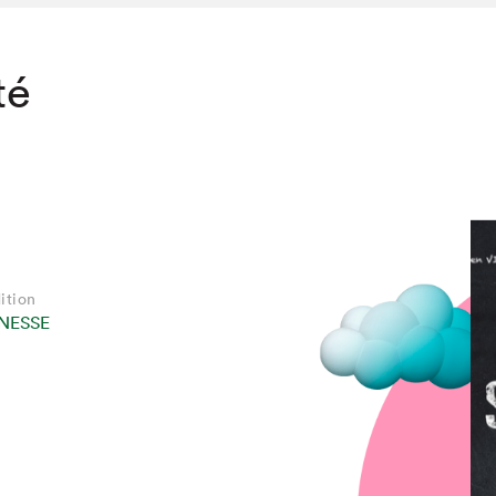
té
ition
NESSE