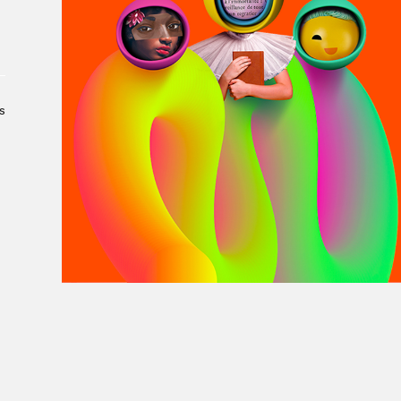
À propos du Salon
Liste des exposant·e·s
Liste des auteur·rice·s
s