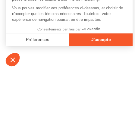
À propos
Contact
Emplois
Devenir bénévo
Espace médias
Vidéos et balad