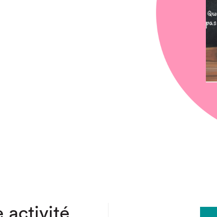
chez-vous?
 activité