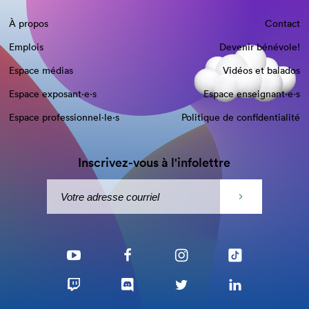
À propos
Contact
Emplois
Devenir bénévole!
Espace médias
Vidéos et balados
Espace exposant·e⋅s
Espace enseignant·e⋅s
Espace professionnel·le⋅s
Politique de confidentialité
Inscrivez-vous à l'infolettre