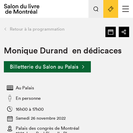
L'événement
Nos activités
retour
Retour à la programmation
Préparer sa visite au Salon
Liens pratiques
Monique Durand en dédicaces
Préparer sa visite
Billetterie du Salon au Palais
Actualités
Salon au Palais
Au Palais
SLM PRO
Salon dans la ville et en ligne
En personne
Projets partenaires
16h00 à 17h00
Espace exposant⋅e⋅s
Samedi 26 novembre 2022
Espace enseignant·e·s
Palais des congrès de Montréal