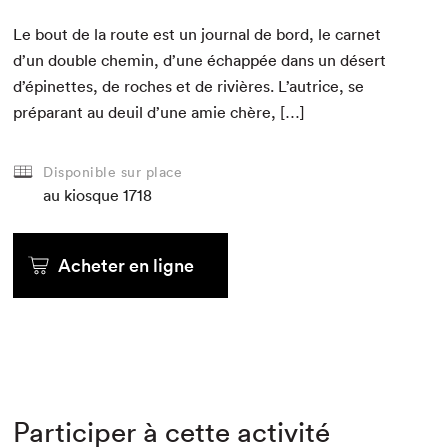
Le bout de la route est un jour­nal de bord, le car­net
d’un dou­ble chemin, d’une échap­pée dans un désert
d’épinettes, de roches et de riv­ières. L’autrice, se
pré­parant au deuil d’une amie chère, […]
Disponible sur place
au kiosque
1718
Acheter en ligne
Participer à cette activité