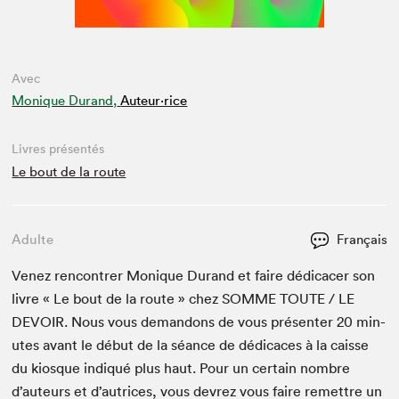
Avec
Monique Durand,
Auteur·rice
Livres présentés
Le bout de la route
Adulte
Français
Venez ren­con­tr­er Monique Durand et faire dédi­cac­er son
livre « Le bout de la route » chez
SOMME
TOUTE
/
LE
DEVOIR
. Nous vous deman­dons de vous présen­ter
20
min­
utes avant le début de la séance de dédi­caces à la caisse
du kiosque indiqué plus haut. Pour un cer­tain nom­bre
d’auteurs et d’autrices, vous devrez vous faire remet­tre un