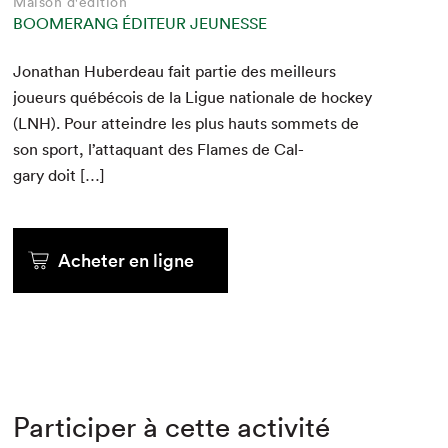
Maison d'édition
BOOMERANG ÉDITEUR JEUNESSE
Jonathan Huberdeau fait par­tie des meilleurs
joueurs québé­cois de la Ligue nationale de hock­ey
(
LNH
). Pour attein­dre les plus hauts som­mets de
son sport, l’at­taquant des Flames de Cal­
gary doit […]
Acheter en ligne
Participer à cette activité