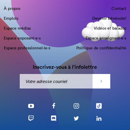
À propos
Contact
Emplois
Devenir bénévole!
Espace médias
Vidéos et balados
Espace exposant·e⋅s
Espace enseignant·e⋅s
Espace professionnel·le⋅s
Politique de confidentialité
Inscrivez-vous à l'infolettre