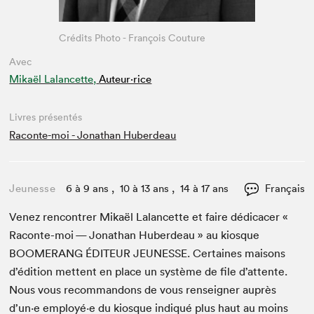
Crédits Photo - François Couture
Avec
Mikaël Lalancette,
Auteur·rice
Livres présentés
Raconte-moi - Jonathan Huberdeau
Jeunesse
6 à 9 ans , 10 à 13 ans , 14 à 17 ans
Français
Venez ren­con­tr­er Mikaël Lalancette et faire dédi­cac­er «
Racon­te-moi — Jonathan Huberdeau » au kiosque
BOOMERANG
ÉDI­TEUR
JEUNESSE
. Cer­taines maisons
d’édi­tion met­tent en place un sys­tème de file d’at­tente.
Nous vous recom­man­dons de vous ren­seign­er auprès
d’un·e employé·e du kiosque indiqué plus haut au moins