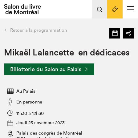
L'événement
Nos activités
retour
Retour à la programmation
Préparer sa visite au Salon
Liens pratiques
Mikaël Lalancette en dédicaces
Préparer sa visite
Billetterie du Salon au Palais
Actualités
Salon au Palais
Au Palais
SLM PRO
Salon dans la ville et en ligne
En personne
Projets partenaires
11h30 à 12h30
Espace exposant⋅e⋅s
Jeudi 23 novembre 2023
Espace enseignant·e·s
Palais des congrès de Montréal