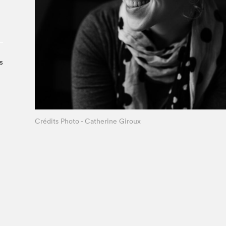
À propos du Salon
Liste des exposant·e·s
Liste des auteur·rice·s
s
Crédits Photo - Catherine Giroux