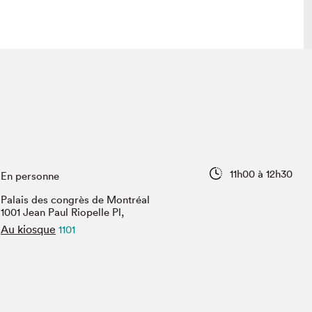
lais
Salon dans la ville et en ligne
tion
Programmation dans la ville
colaires Hydro-Québec
Programmation en ligne
Vidéos et balados
11h00 à 12h30
En personne
xposant·e·s
Palais des congrès de Montréal
teur·rice·s
1001 Jean Paul Riopelle Pl,
Au kiosque
1101