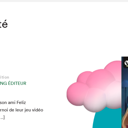
té
ition
NG ÉDITEUR
chez-vous?
son ami Feliz
rnoi de leur jeu vidéo
[…]