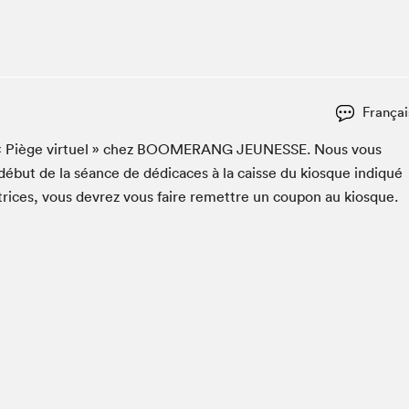
Espace ado | Lis-moi MTL
Espace des tout-petits
Espace Radio-Canada
La cabane à culture
Françai
La Maison des libraires
Le Salon dans ta classe
 « Piège virtuel » chez
BOOMERANG
JEUNESSE
. Nous vous
début de la séance de dédi­caces à la caisse du kiosque indiqué
Liseur Public
utrices, vous devrez vous faire remet­tre un coupon au kiosque.
Matinées scolaires Hydro-Québec
Narra
Vitrine du Festival littéraire international Metropolis
bleu au SLM