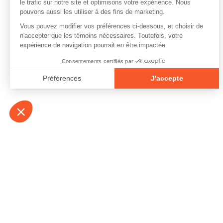
À propos
Contact
Emplois
Devenir bénévo
Espace médias
Vidéos et balad