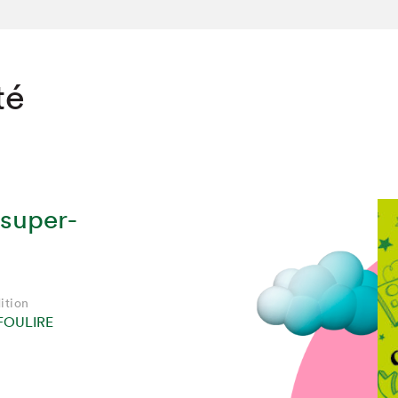
té
 super-
ition
FOULIRE