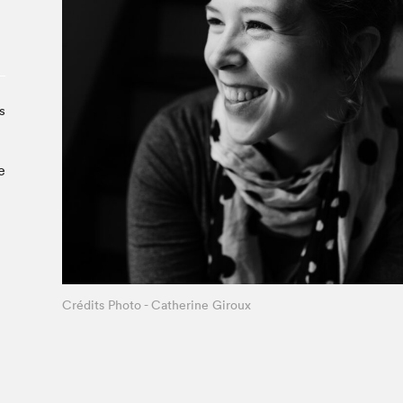
À propos du Salon
Liste des exposant·e·s
Liste des auteur·rice·s
s
e
Crédits Photo - Catherine Giroux