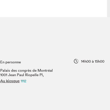
lais
Salon dans la ville et en ligne
tion
Programmation dans la ville
colaires Hydro-Québec
Programmation en ligne
Vidéos et balados
14h00 à 15h00
En personne
xposant·e·s
Palais des congrès de Montréal
teur·rice·s
1001 Jean Paul Riopelle Pl,
Au kiosque
1112