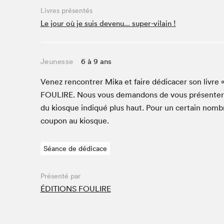
Café La Presse
Livres présentés
Espace Côte-des-Neiges
Le jour où je suis devenu... super-vilain !
Espace jeunesse présenté par Desjardins
Espace Zines
Jeunesse
6 à 9 ans
La lecture en cadeau
Le grand jeu de lecture à voix haute du Salon du livre
Venez ren­con­tr­er Mika et faire dédi­cac­er son livr
de Montréal
FOULIRE
. Nous vous deman­dons de vous présen­te
Lettres québécoises au Salon
du kiosque indiqué plus haut. Pour un cer­tain nom­b
Louisiane enracinée et branchée
coupon au kiosque.
Mur des illustrateur·rice·s
SLM PRO
Séance de dédicace
Zone Manga
Présenté par
ÉDITIONS FOULIRE