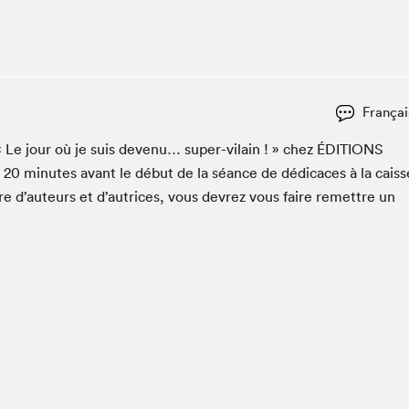
Espace ado | Lis-moi MTL
Espace des tout-petits
Espace Radio-Canada
La cabane à culture
Françai
La Maison des libraires
Le Salon dans ta classe
e « Le jour où je suis devenu… super-vilain ! » chez
ÉDI­TIONS
r
20
min­utes avant le début de la séance de dédi­caces à la caiss
Liseur Public
re d’auteurs et d’autrices, vous devrez vous faire remet­tre un
Matinées scolaires Hydro-Québec
Narra
Vitrine du Festival littéraire international Metropolis
bleu au SLM